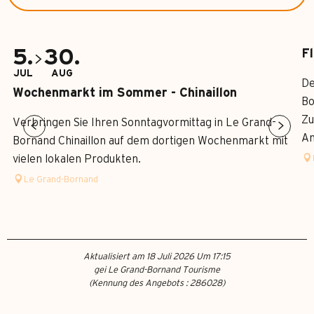
5.
30.
F
JUL
AUG
De
Wochenmarkt im Sommer - Chinaillon
Bo
Zu
Verbringen Sie Ihren Sonntagvormittag in Le Grand-
An
Bornand Chinaillon auf dem dortigen Wochenmarkt mit
vielen lokalen Produkten.
Le Grand-Bornand
Aktualisiert am 18 Juli 2026 Um 17:15
gei Le Grand-Bornand Tourisme
(Kennung des Angebots :
286028
)