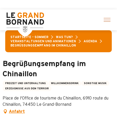
Aller
ewählte Aktivitäten! > Hier klicken
au
contenu
principal
STARTSEITE – SOMMER
WAS TUN?
VERANSTALTUNGEN UND ANIMATIONEN
AGENDA
BEGRÜSSUNGSEMPFANG IM CHINAILLON
Begrüßungsempfang im
Chinaillon
FREIZEIT UND UNTERHALTUNG
WILLKOMMENSDRINK
SONSTIGE MUSIK
ERZEUGNISSE AUS DEM TERROIR
Place de l'Office de tourisme du Chinaillon, 6910 route du
Chinaillon, 74450 Le Grand-Bornand
Anfahrt