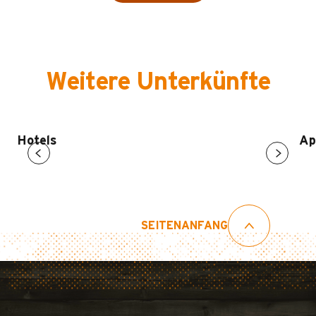
Weitere Unterkünfte
Hotels
Ap
SEITENANFANG