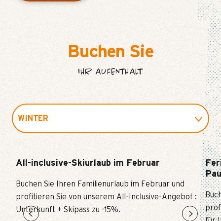
Buchen Sie
IHR AUFENTHALT
WINTER
SOMMER
All-inclusive-Skiurlaub im Februar
Fer
Pau
SKI
Buchen Sie Ihren Familienurlaub im Februar und
Buch
profitieren Sie von unserem All-Inclusive-Angebot :
VERANSTALTUNG
prof
Unterkunft + Skipass zu -15%.
für 