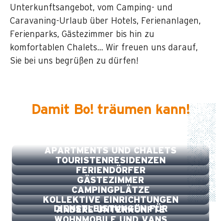
Unterkunftsangebot, vom Camping- und
Caravaning-Urlaub über Hotels, Ferienanlagen,
Ferienparks, Gästezimmer bis hin zu
komfortablen Chalets… Wir freuen uns darauf,
Sie bei uns begrüßen zu dürfen!
Damit Bo! träumen kann!
HOTELS
APARTMENTS UND CHALETS
TOURISTENRESIDENZEN
FERIENDÖRFER
GÄSTEZIMMER
CAMPINGPLÄTZE
KOLLEKTIVE EINRICHTUNGEN
DIENSTLEISTUNGEN FÜR
ANDERE UNTERKÜNFTE
WOHNMOBILE UND VANS