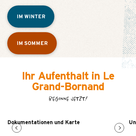
IM WINTER
IM SOMMER
Ihr Aufenthalt in Le
Grand-Bornand
BEGINNE JETZT!
Dokumentationen und Karte
Un