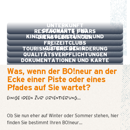
TRANSPORT
UNTERKUNFT
GESCHÄFTE UND
RESTAURANTS / BARS
KINDERTAGESSTÄTTEN UND
DIENSTLEISTUNGEN
FREIZEITCLUBS
GÜTESIEGEL &
TOURISMUS UND BEHINDERUNG
QUALITÄTSVERPFLICHTUNGEN
DOKUMENTATIONEN UND KARTE
Was, wenn der BO!neur an der
Ecke einer Piste oder eines
Pfades auf Sie wartet?
EINIGE IDEEN ZUR ORIENTIERUNG...
Ob Sie nun eher auf Winter oder Sommer stehen, hier
finden Sie bestimmt Ihren BO!neur…