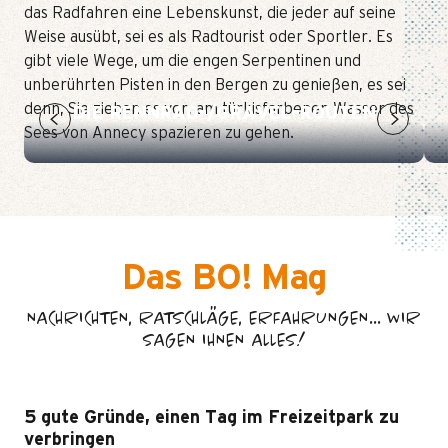
das Radfahren eine Lebenskunst, die jeder auf seine
Weise ausübt, sei es als Radtourist oder Sportler. Es
gibt viele Wege, um die engen Serpentinen und
unberührten Pisten in den Bergen zu genießen, es sei
denn, Sie ziehen es vor, am türkisfarbenen Wasser des
DIE RENNRAD-/GRAVEL-ROUTEN
Sees von Annecy spazieren zu gehen.
Das BO! Mag
NACHRICHTEN, RATSCHLÄGE, ERFAHRUNGEN... WIR
SAGEN IHNEN ALLES!
5 gute Gründe, einen Tag im Freizeitpark zu
verbringen