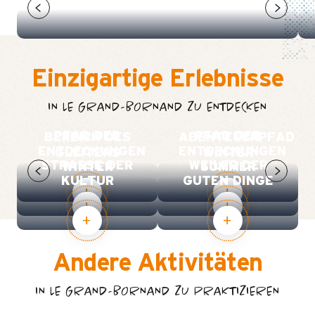
ABENTEUERPARCOURS
Einzigartige Erlebnisse
IN LE GRAND-BORNAND ZU ENTDECKEN
PFAD DER
PFAD DER
BEREICH DES
ABENTEUERPFAD
ENTDECKUNGEN
ENTDECKUNGEN
GLEITENS
WINTER
STRASSE DER K
WEILER DER
WINTER
SOMMER
ULTUR
GUTEN DINGE
Andere Aktivitäten
IN LE GRAND-BORNAND ZU PRAKTIZIEREN