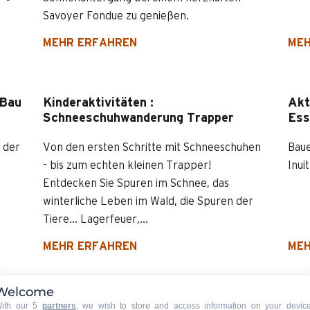
Savoyer Fondue zu genießen.
MEHR ERFAHREN
MEH
 Bau
Kinderaktivitäten :
Akt
Schneeschuhwanderung Trapper
Ess
l der
Von den ersten Schritte mit Schneeschuhen
Baue
- bis zum echten kleinen Trapper!
Inuit
Entdecken Sie Spuren im Schnee, das
winterliche Leben im Wald, die Spuren der
Tiere… Lagerfeuer,...
MEHR ERFAHREN
MEH
Welcome
gen
Schneeschuhwandern bei Nacht mit
Sch
ith our 5
partners
, we wish to store and access information on your devic