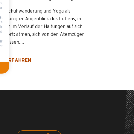
s,
or
neeschuhwanderung und Yoga als
s,
chleunigter Augenblick des Lebens, in
ds
man im Verlauf der Haltungen auf sich
ir
nd
st hört: atmen, sich von den Atemzügen
er
en lassen,...
ot
R ERFAHREN