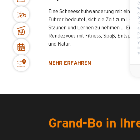
(
w
Eine Schneeschuhwanderung mit einem
o
P
Führer bedeutet, sich die Zeit zum Leben
I
Staunen und Lernen zu nehmen ... Ein
a
p
Rendezvous mit Fitness, Spaß, Entspann
i
Y
und Natur.
l
s
MEHR ERFAHREN
Grand-Bo in Ihr