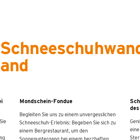
s Schneeschuhwand
nand
i
Mondschein-Fondue
Sch
des
Begleiten Sie uns zu einem unvergesslichen
Sie
Geni
Schneeschuh-Erlebnis: Begeben Sie sich zu
eine
einem Bergrestaurant, um den
ung
Ster
Sonnenuntergang bei einem herzhaften