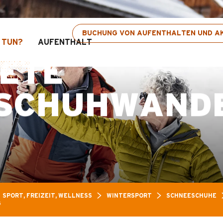
pass: Bis zu 30 % Rabatt auf ausgewählte Aktiv
BUCHUNG VON AUFENTHALTEN UND AK
 TUN?
AUFENTHALT
TETE
SCHUHWAND
SPORT, FREIZEIT, WELLNESS
WINTERSPORT
SCHNEESCHUHE
G