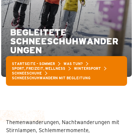
BEGLEITETE
SCHNEESCHUHWANDER
UNGEN
STARTSEITE – SOMMER
WAS TUN?
SPORT, FREIZEIT, WELLNESS
WINTERSPORT
SCHNEESCHUHE
SCHNEESCHUHWANDERN MIT BEGLEITUNG
Themenwanderungen, Nachtwanderungen mit
Stirnlampen, Schlemmermomente,