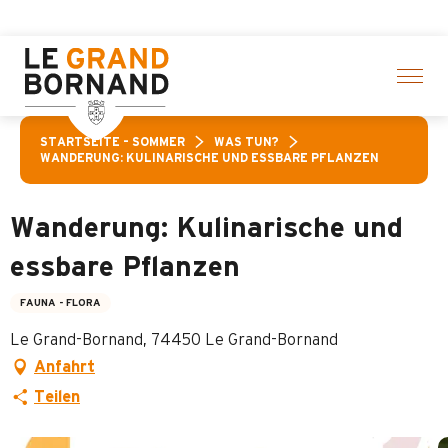
Aller
hlte Aktivitäten! > Hier klicken
au
contenu
principal
STARTSEITE – SOMMER
WAS TUN?
WANDERUNG: KULINARISCHE UND ESSBARE PFLANZEN
Wanderung: Kulinarische und
essbare Pflanzen
FAUNA - FLORA
Le Grand-Bornand, 74450 Le Grand-Bornand
Anfahrt
Teilen