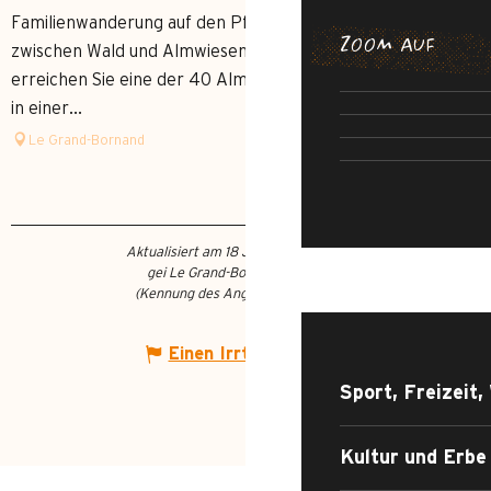
Familienwanderung auf den Pfaden von Le Grand Bornand
ZOOM AUF
zwischen Wald und Almwiesen. Am Ende dieser Wanderung
PFAD DER 
ABENTEUE
erreichen Sie eine der 40 Almwirtschaften der Gemeinde,
UNWIDERST
S
in einer...
DER 
STRASSE 
Le Grand-Bornand
Aktualisiert am 18 Juni 2026 Um 21:05
gei Le Grand-Bornand Tourisme
WAS TUN?
(Kennung des Angebots :
6560702
)
Einen Irrtum angeben
Sport, Freizeit,
Kultur und Erbe