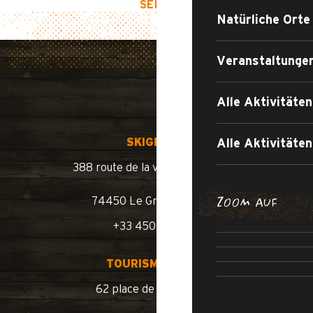
SEITENANFANG
Natürliche Orte
Veranstaltunge
Alle Aktivitäte
SKIGEBIET
Alle Aktivität
388 route de la vallée du Bouchet
SPAZIE
74450 Le Grand-Bornand
ZOOM AUF
WANDERU
+33 450 02 78 10
DIE RENNR
BEREI
SCHWI
R
SCH
TOURISMUSBÜRO
62 place de l’église BP 11