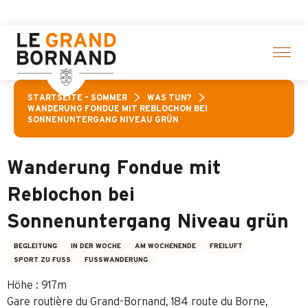
Aller
gewählte Aktivitäten! > Hier klicken
au
contenu
principal
STARTSEITE – SOMMER
WAS TUN?
WANDERUNG FONDUE MIT REBLOCHON BEI
SONNENUNTERGANG NIVEAU GRÜN
Wanderung Fondue mit
Reblochon bei
Sonnenuntergang Niveau grün
BEGLEITUNG
IN DER WOCHE
AM WOCHENENDE
FREILUFT
SPORT ZU FUSS
FUSSWANDERUNG
Höhe : 917m
Gare routière du Grand-Bornand, 184 route du Borne,