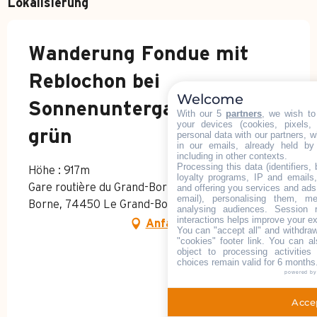
Lokalisierung
Wanderung Fondue mit
Reblochon bei
Welcome
Sonnenuntergang Niveau
With our 5
partners
, we wish to
your devices (cookies, pixels,
grün
personal data with our partners, w
in our emails, already held by
including in other contexts.
Processing this data (identifiers,
Höhe : 917m
loyalty programs, IP and emails, 
Gare routière du Grand-Bornand, 184 route du
and offering you services and ads
email), personalising them, me
Borne, 74450 Le Grand-Bornand
analysing audiences. Session 
interactions helps improve your e
Anfahrt
You can "accept all" and withdraw
"cookies" footer link
. You can al
object to processing activitie
choices remain valid for 6 months
powered b
Accep