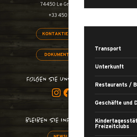
74450 Le Grand-Bornand
+33 450 02 78 00
AUFENTHALT
KONTAKTIEREN SIE UNS
Transport
DOKUMENTE & PLÄNE
Unterkunft
FOLGEN SIE UNS, VERDAMMT!
Restaurants / 
Geschäfte und D
BLEIBEN SIE INFORMIERT!
Kindertagesstä
Freizeitclubs
NEWSLETTER