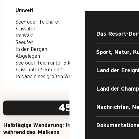
ENTDECKEN SIE
Umwelt
Umwelt
See- oder Teichufer
Flussufer
Das Resort-Dor
Im Wald
Seeufer
In den Bergen
Sport, Natur, Ku
Abgelegen
See oder Teich unter 5 km Entf.
Fluss unter 5 km Entf.
Land der Ereign
In Nähe eines großen Wanderwegs (G.R.)
Land der Champ
45
€
Nachrichten, Ne
Dokumentatione
Halbtägige Wanderung: Imbiss in der Ziegenfarm
während des Melkens