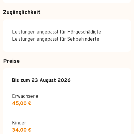
Zugänglichkeit
Leistungen angepasst für Hörgeschädigte
Leistungen angepasst für Sehbehinderte
Preise
ab
Bis zum
4 Juli 2026
23 August 2026
bis zum
23 August 2026
Erwachsene
45,00 €
Kinder
34,00 €