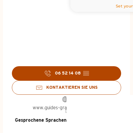
Set your
06 52 14 08
▒▒
KONTAKTIEREN SIE UNS
www.guides-grandbornand.com
STARTSEITE – SOM
Gesprochene Sprachen
Gesprochene Sprachen