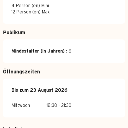
4 Person (en) Mini
12 Person (en) Max
Publikum
Mindestalter (in Jahren) :
6
Öffnungszeiten
vom
Bis zum
4 Juli 2026
23 August 2026
bis zum
23 August 2026
Mittwoch
18:30 - 21:30