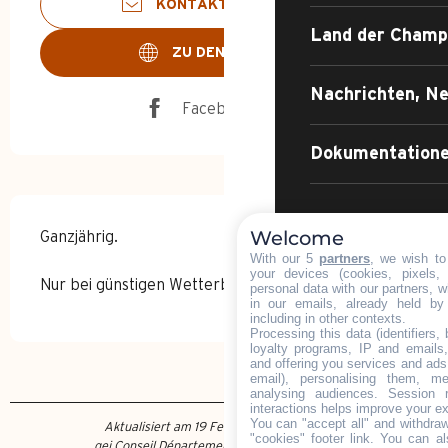
KONTAKTIEREN SIE UNS
Land der Champ
ZU DEN WEBSEITEN
Nachrichten, Ne
Facebook Seite
Dokumentatione
Welcome
ZOOM AUF
Ganzjährig.
PFAD DER 
ABENTEUE
With our 5
partners
, we wish to
your devices (cookies, pixels,
UNWIDERST
S
Nur bei günstigen Wetterbedingungen.
personal data with our partners, w
DER 
in our emails, already held by
including in other contexts.
STRASSE 
Processing this data (identifiers,
loyalty programs, IP and emails, 
and offering you services and ads
email), personalising them, me
analysing audiences. Session 
interactions helps improve your e
You can "accept all" and withdraw
Aktualisiert am 19 Februar 2025 Um 10:54
"cookies" footer link
. You can al
gei Conseil Départemental de la Haute-Savoie