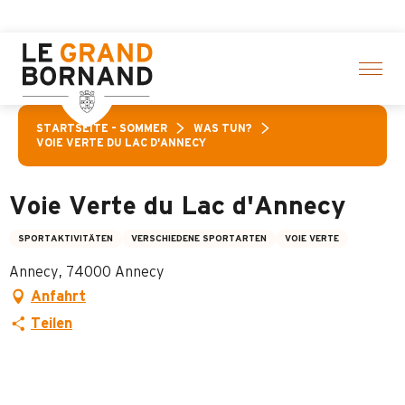
Aller
uf ausgewählte Aktivitäten! > Hier klicken
au
contenu
principal
STARTSEITE – SOMMER
WAS TUN?
VOIE VERTE DU LAC D'ANNECY
Voie Verte du Lac d'Annecy
SPORTAKTIVITÄTEN
VERSCHIEDENE SPORTARTEN
VOIE VERTE
Annecy, 74000 Annecy
Anfahrt
Teilen