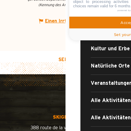
WAS TUN?
object to processing activitie
(Kennung des Angebots :
75240
)
choices remain valid for 6 months
powered b
Einen Irrtum angeben
Accep
Sport, Freizeit,
Set your
Kultur und Erbe
SEITENANFANG
Natürliche Orte
Veranstaltunge
Alle Aktivitäte
SKIGEBIET
Alle Aktivität
388 route de la vallée du Bouchet