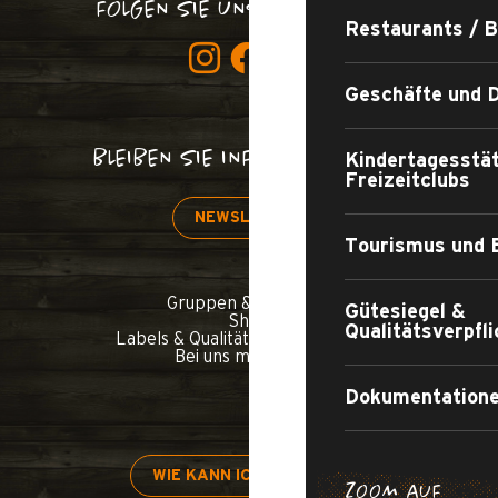
FOLGEN SIE UNS, VERDAMMT!
Restaurants / 
Geschäfte und D
BLEIBEN SIE INFORMIERT!
Kindertagesstä
Freizeitclubs
NEWSLETTER
Tourismus und 
Gruppen & Seminare
Gütesiegel &
Shop
Qualitätsverpfl
Labels & Qualitätsverpflichtungen
Bei uns mitmachen
Dokumentatione
WIE KANN ICH KOMMEN?
ZOOM AUF