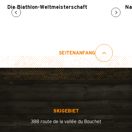
Die Biathlon-Weltmeisterschaft
Na
SEITENANFANG
SKIGEBIET
388 route de la vallée du Bouchet