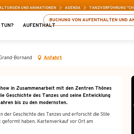
Freizeitpass: Bis zu 30 % Rabatt auf ausgewähl
ALTUNGEN UND ANIMATIONEN
AGENDA
TANZVORFÜHRUNG "CH
BUCHUNG VON AUFENTHALTEN UND AK
 TUN?
AUFENTHALT
Chronodanse"
 Grand-Bornand
Anfahrt
zshow in Zusammenarbeit mit den Zentren Thônes 
die Geschichte des Tanzes und seine Entwicklung 
fahren bis zu den modernsten.
n der Geschichte des Tanzes und erforscht die Stile 
it geformt haben. Kartenverkauf vor Ort am 