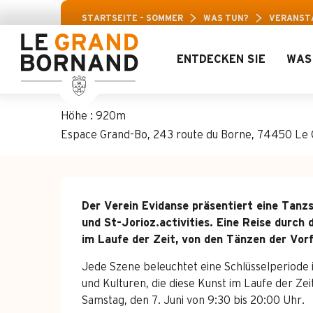
Aller
Aravis-
STARTSEITE – SOMMER
WAS TUN?
VERANST
au
contenu
principal
ENTDECKEN SIE
WAS
Tanzvorführung "
Höhe : 920m
Espace Grand-Bo, 243 route du Borne, 74450 Le
Beschreibung
Der Verein Evidanse präsentiert eine Tan
und St-Jorioz.activities. Eine Reise durch 
im Laufe der Zeit, von den Tänzen der Vor
Jede Szene beleuchtet eine Schlüsselperiode i
und Kulturen, die diese Kunst im Laufe der Ze
Samstag, den 7. Juni von 9:30 bis 20:00 Uhr.