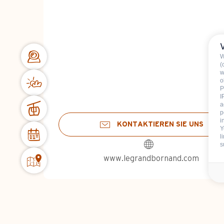
W
(
w
o
P
I
a
p
i
KONTAKTIEREN SIE UNS
Y
l
s
www.legrandbornand.com