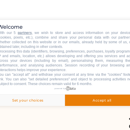
Welcome
ith our 5
partners
, we wish to store and access information on your devic
cookies, pixels, etc.), combine and share your personal data with our partner
hether collected on this website or in our emails, already held by some of us, 
btained later, including in other contexts.
rocessing this data (identifiers, browsing, preferences, purchases, loyalty program
P and emails, location, etc.) allows developing and offering you services and a
cross your devices (including by email), personalising them, measuring the
erformance, and analysing audiences. Session recording of your browsing a
Gesprochene Sprachen
Gesprochene Sprachen
nteractions helps improve your experience.
ou can "accept all" and withdraw your consent at any time via the "cookies" foot
ink
. You can also "set detailed preferences" and object to processing activities n
ubject to consent. These choices remain valid for 6 months.
powered by
Set your choices
Accept all