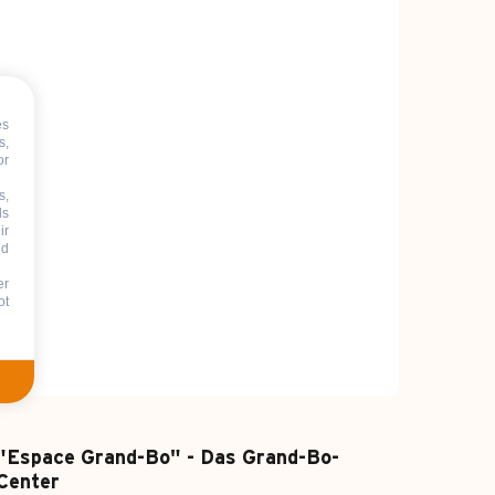
es
s,
or
s,
ds
ir
nd
er
ot
"Espace Grand-Bo" - Das Grand-Bo-
Center