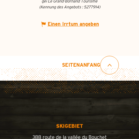
gei Le Grand-Bornand Tourisme
(Kennung des Angebots :
5277914
)
Einen Irrtum angeben
SEITENANFANG
SKIGEBIET
388 route de la vallée du Bouchet