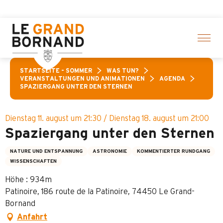
Aller
 Aktivitäten! > Hier klicken
au
contenu
principal
STARTSEITE – SOMMER
WAS TUN?
VERANSTALTUNGEN UND ANIMATIONEN
AGENDA
SPAZIERGANG UNTER DEN STERNEN
Dienstag 11. august um 21:30 / Dienstag 18. august um 21:00
Spaziergang unter den Sternen
NATURE UND ENTSPANNUNG
ASTRONOMIE
KOMMENTIERTER RUNDGANG
WISSENSCHAFTEN
Höhe : 934m
Patinoire, 186 route de la Patinoire, 74450 Le Grand-
Bornand
Anfahrt