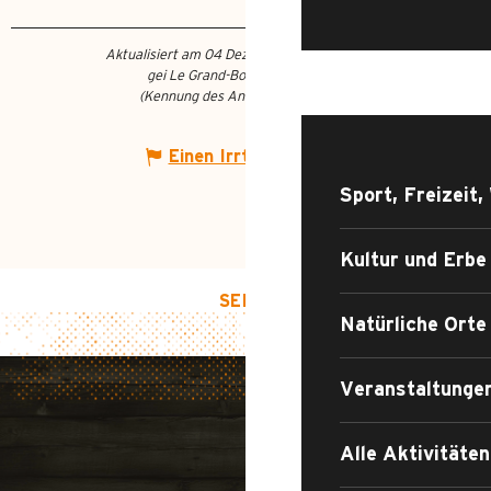
Aktualisiert am 04 Dezember 2024 Um 14:34
gei Le Grand-Bornand Tourisme
WAS TUN?
(Kennung des Angebots :
7187106
)
Einen Irrtum angeben
Sport, Freizeit,
Kultur und Erbe
SEITENANFANG
Natürliche Orte
Veranstaltunge
Alle Aktivitäte