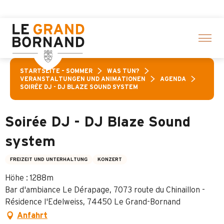
Aller
sgewählte Aktivitäten! > Hier klicken
au
contenu
principal
STARTSEITE – SOMMER
WAS TUN?
VERANSTALTUNGEN UND ANIMATIONEN
AGENDA
SOIRÉE DJ - DJ BLAZE SOUND SYSTEM
Soirée DJ - DJ Blaze Sound
system
FREIZEIT UND UNTERHALTUNG
KONZERT
Höhe : 1288m
Bar d'ambiance Le Dérapage, 7073 route du Chinaillon -
Résidence l'Edelweiss, 74450 Le Grand-Bornand
Anfahrt