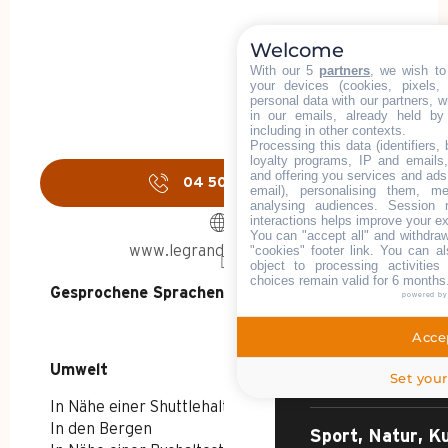
Welcome
With our 5
partners
, we wish to
your devices (cookies, pixels,
personal data with our partners, w
in our emails, already held by
including in other contexts.
Processing this data (identifiers,
loyalty programs, IP and emails, 
and offering you services and ads
04 50 27 05
▒▒
email), personalising them, me
analysing audiences. Session 
STARTSEITE – SOM
interactions helps improve your e
You can "accept all" and withdraw
"cookies" footer link
. You can al
www.legrandbornand.com
object to processing activitie
ENTDECKEN SIE
choices remain valid for 6 months
Gesprochene Sprachen
Gesprochene Sprachen
powered b
Accep
Umwelt
Umwelt
Das Resort-Dor
Set your
In Nähe einer Shuttlehaltestelle
In den Bergen
Sport, Natur, Ku