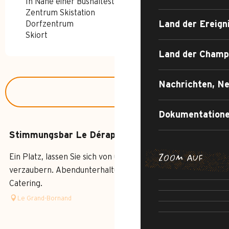
In Nähe einer Bushaltestelle
Zentrum Skistation
Land der Ereign
Dorfzentrum
Skiort
Land der Champ
Nachrichten, Ne
Dokumentatione
Stimmungsbar Le Dérapage
Ein Platz, lassen Sie sich von unserere zwei Ambience
ZOOM AUF
PFAD DER 
ABENTEUE
verzaubern. Abendunterhaltung, Dartspiel, spätes
UNWIDERST
S
Catering.
DER 
Le Grand-Bornand
STRASSE 