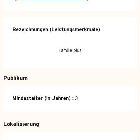
Leistungensmöglichkeiten
Bezeichnungen (Leistungsmerkmale)
Bezeichnungen (Leistungsmerkmale)
Famille plus
Publikum
Mindestalter (in Jahren) :
3
Lokalisierung