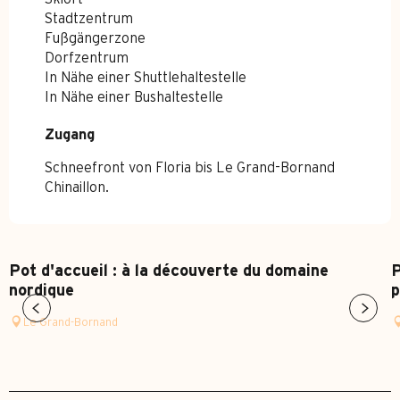
Stadtzentrum
Fußgängerzone
Dorfzentrum
In Nähe einer Shuttlehaltestelle
In Nähe einer Bushaltestelle
Zugang
Zugang
Schneefront von Floria bis Le Grand-Bornand
Chinaillon.
Pot d'accueil : à la découverte du domaine
P
nordique
p
Le Grand-Bornand