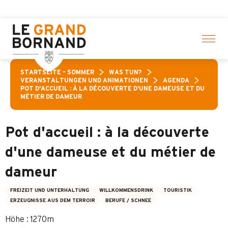
Aller
ählte Aktivitäten! > Hier klicken
au
contenu
principal
STARTSEITE – SOMMER
WAS TUN?
VERANSTALTUNGEN UND ANIMATIONEN
AGENDA
POT D'ACCUEIL : À LA DÉCOUVERTE D'UNE DAMEUSE ET DU
MÉTIER DE DAMEUR
Pot d'accueil : à la découverte
d'une dameuse et du métier de
dameur
FREIZEIT UND UNTERHALTUNG
WILLKOMMENSDRINK
TOURISTIK
ERZEUGNISSE AUS DEM TERROIR
BERUFE / SCHNEE
Höhe : 1270m