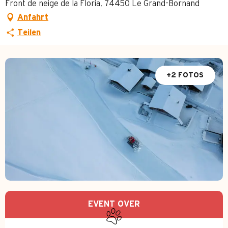
Front de neige de la Floria, 74450 Le Grand-Bornand
Anfahrt
Teilen
+2 FOTOS
Öffnungszeiten & Kontakt
EVENT OVER
Tiere erlaubt