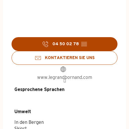
04 50 02 78
▒▒
KONTAKTIEREN SIE UNS
www.legrandbornand.com
Gesprochene Sprachen
Gesprochene Sprachen
Umwelt
Umwelt
In den Bergen
Skiort