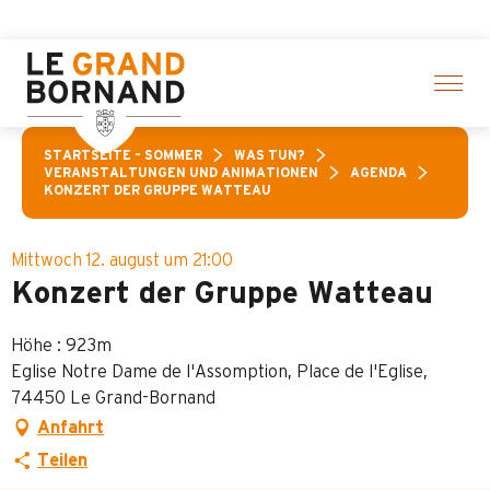
Aller
gewählte Aktivitäten! > Hier klicken
au
contenu
principal
STARTSEITE – SOMMER
WAS TUN?
VERANSTALTUNGEN UND ANIMATIONEN
AGENDA
KONZERT DER GRUPPE WATTEAU
Mittwoch 12. august um 21:00
Konzert der Gruppe Watteau
Höhe : 923m
Eglise Notre Dame de l'Assomption, Place de l'Eglise,
74450 Le Grand-Bornand
Anfahrt
Teilen