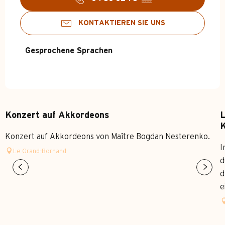
KONTAKTIEREN SIE UNS
Gesprochene Sprachen
Gesprochene Sprachen
Konzert auf Akkordeons
L
K
Konzert auf Akkordeons von Maître Bogdan Nesterenko.
I
Le Grand-Bornand
d
d
e