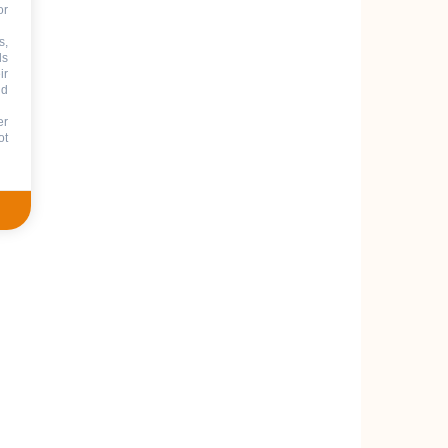
or
s,
ds
ir
nd
er
ot