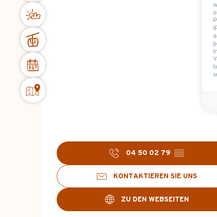
w
o
P
I
a
p
i
Y
l
s
04 50 02 79
▒▒
KONTAKTIEREN SIE UNS
ZU DEN WEBSEITEN