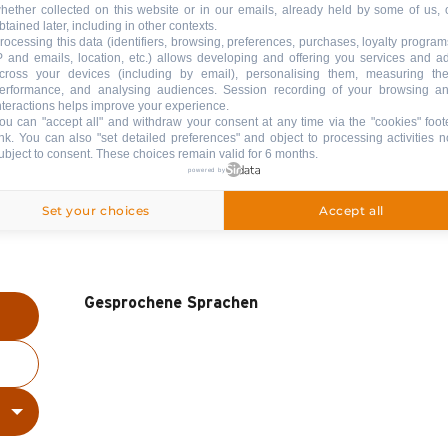
hether collected on this website or in our emails, already held by some of us, 
btained later, including in other contexts.
rocessing this data (identifiers, browsing, preferences, purchases, loyalty program
P and emails, location, etc.) allows developing and offering you services and a
cross your devices (including by email), personalising them, measuring the
erformance, and analysing audiences. Session recording of your browsing a
nteractions helps improve your experience.
ou can "accept all" and withdraw your consent at any time via the "cookies" foot
ink
. You can also "set detailed preferences" and object to processing activities n
ubject to consent. These choices remain valid for 6 months.
powered by
Set your choices
Accept all
Gesprochene Sprachen
Gesprochene Sprachen