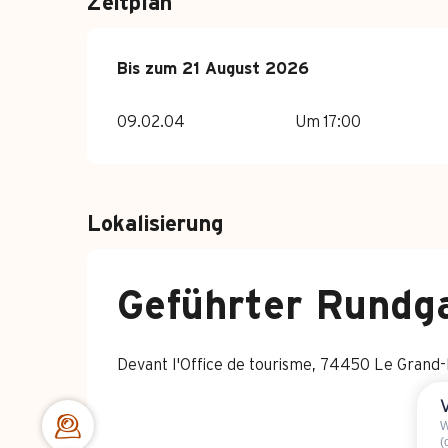
Zeitplan
vom
Bis zum
4 Juli 2026
21 August 2026
bis zum
21 August 2026
09.02.04
Um 17:00
Lokalisierung
Geführter Rundg
Devant l'Office de tourisme, 74450 Le Grand
W
(