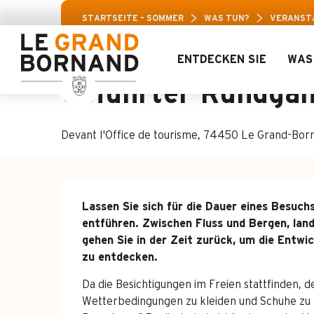
Aller
Aravis-F
STARTSEITE – SOMMER
WAS TUN?
VERANST
au
contenu
principal
ENTDECKEN SIE
WAS
4. juli > 21. august
Geführter Rundgan
Devant l'Office de tourisme, 74450 Le Grand-Bor
Beschreibung
Lassen Sie sich für die Dauer eines Besuch
entführen. Zwischen Fluss und Bergen, land
gehen Sie in der Zeit zurück, um die Entwi
zu entdecken.
Da die Besichtigungen im Freien stattfinden, d
Wetterbedingungen zu kleiden und Schuhe zu t