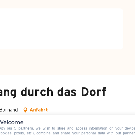
ang durch das Dorf
-Bornand
Anfahrt
Welcome
ith our 5
partners
, we wish to store and access information on your devic
cookies, pixels, etc.), combine and share your personal data with our partner