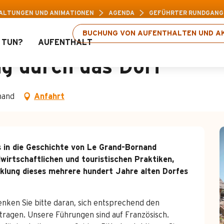
reizeitpass: Bis zu 30 % Rabatt auf ausgewählte
ALTUNGEN UND ANIMATIONEN
AGENDA
GEFÜHRTER RUNDGANG 
BUCHUNG VON AUFENTHALTEN UND AK
 TUN?
AUFENTHALT
g durch das Dorf
nand
Anfahrt
s in die Geschichte von Le Grand-Bornand 
wirtschaftlichen und touristischen Praktiken, 
cklung dieses mehrere hundert Jahre alten Dorfes 
enken Sie bitte daran, sich entsprechend den 
ragen. Unsere Führungen sind auf Französisch. 