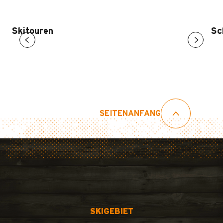
Skitouren
Sc
SEITENANFANG
SKIGEBIET