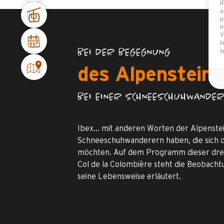
I
a
p
i
Y
l
BEI DER BEGEGNUNG
s
des Alpensteinb
BEI EINER SCHNEESCHUHWANDERU
Ibex… mit anderen Worten der Alpenstei
Schneeschuhwanderern haben, die sich 
möchten. Auf dem Programm dieser dre
Col de la Colombière steht die Beobacht
seine Lebensweise erläutert.