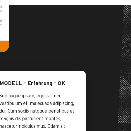
ds
ir
nd
er
ot
MODELL – Erfahrung – OK
Sed augue ipsum, egestas nec,
vestibulum et, malesuada adipiscing,
dui. Cum sociis natoque penatibus et
magnis dis parturient montes,
nascetur ridiculus mus. Etiam sit