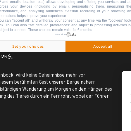
P and emails, location, etc.) allows developing and offering you services and a
cross your devices (including by email), personalising them, measuring the
erformance, and analysing audiences. Session recording of your browsing a
nteractions helps improve your experience.
ou can "accept all" and withdraw your consent at any time via the "cookies" foot
ink
. You can also "set detailed preferences" and object to processing activities n
ubject to consent. These choices remain valid for 6 months.
powered by
ocks,
Set your choices
Accept all
NG...
nbock, wird keine Geheimnisse mehr vor
diesem berühmten Gast unserer Berge nähern
istündigen Wanderung am Morgen an den Hängen des
ung des Tieres durch ein Fernrohr, wobei der Führer