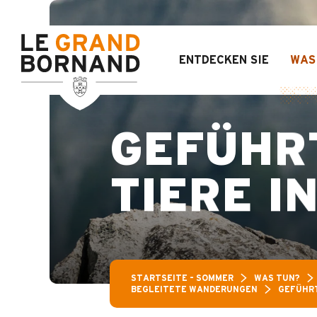
Aller
Aravis-
au
contenu
principal
ENTDECKEN SIE
WAS
GEFÜHR
TIERE I
STARTSEITE – SOMMER
WAS TUN?
BEGLEITETE WANDERUNGEN
GEFÜHRT