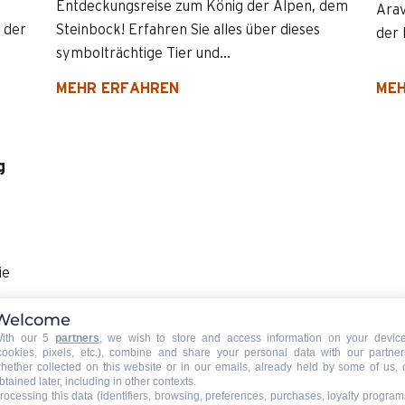
Entdeckungsreise zum König der Alpen, dem
Arav
 der
Steinbock! Erfahren Sie alles über dieses
der 
symbolträchtige Tier und...
MEHR ERFAHREN
MEH
g
ie
Welcome
ith our 5
partners
, we wish to store and access information on your devic
cookies, pixels, etc.), combine and share your personal data with our partner
hether collected on this website or in our emails, already held by some of us, 
btained later, including in other contexts.
rocessing this data (identifiers, browsing, preferences, purchases, loyalty program