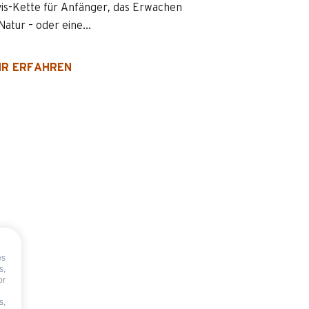
is-Kette für Anfänger, das Erwachen
Natur – oder eine...
R ERFAHREN
es
s,
or
s,