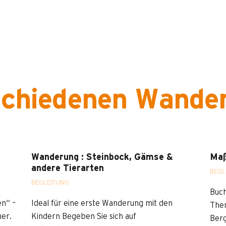
schiedenen Wande
Wanderung : Steinbock, Gämse &
Maß
andere Tierarten
BEGL
BEGLEITUNG
Buch
en“ –
Ideal für eine erste Wanderung mit den
Them
ner.
Kindern Begeben Sie sich auf
Ber