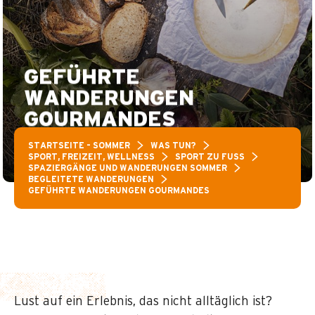
GEFÜHRTE
WANDERUNGEN
GOURMANDES
STARTSEITE – SOMMER
WAS TUN?
SPORT, FREIZEIT, WELLNESS
SPORT ZU FUSS
SPAZIERGÄNGE UND WANDERUNGEN SOMMER
BEGLEITETE WANDERUNGEN
GEFÜHRTE WANDERUNGEN GOURMANDES
Lust auf ein Erlebnis, das nicht alltäglich ist?