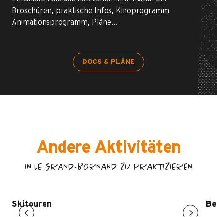
Broschüren, praktische Infos, Kinoprogramm,
Animationsprogramm, Pläne…
DOCS & PLÄNE
Andere Aktivitäten
IN LE GRAND-BORNAND ZU PRAKTIZIEREN
Skitouren
Be