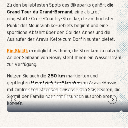
Zu den beliebtesten Spots des Bikeparks gehört
die
Grand Tour du Grand-Bornand
, eine als „rot“
eingestufte Cross-Country-Strecke, die am höchsten
Punkt des Mountainbike-Gebiets beginnt und eine
sportliche Abfahrt über den Col des Annes und die
Ausläufer der Aravis-Kette zum Dorf hinunter bietet.
Ein Skilift
ermöglicht es Ihnen, die Strecken zu nutzen.
An der Seilbahn von Rosay steht Ihnen ein Wasserstrahl
zur Verfügung.
Nutzen Sie auch die
250 km
markierten und
gepflegten
Mountainbike-Strecken
im Aravis-Massiv
BOUCLE DES HAMEAUX -
mit zahlreichen Strecken zwischen den Skigebieten, die
MOUNTAINBIKE-ROUTE CROSS
Sie mit der Familie oder mit Freunden ausprobieren
COUNTRY N°1
können.