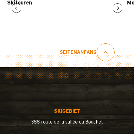
Skitouren
Mo
SEITENANFANG
SKIGEBIET
388 route de la vallée du Bouchet