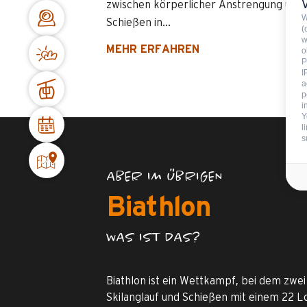
zwischen körperlicher Anstrengung und
W
Schießen in...
(
w
MEHR ERFAHREN
o
P
I
a
p
i
Y
l
s
ABER IM ÜBRIGEN
Biathlon
WAS IST DAS?
Biathlon ist ein Wettkampf, bei dem zwei
Skilanglauf und Schießen mit einem 22 L