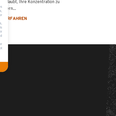
n erlaubt, Ihre Konzentration zu
es
essern...
s,
or
R ERFAHREN
s,
ds
ir
nd
er
ot