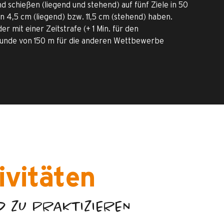
d schießen (liegend und stehend) auf fünf Ziele in 50
 4,5 cm (liegend) bzw. 11,5 cm (stehend) haben.
 mit einer Zeitstrafe (+ 1 Min. für den
runde von 150 m für die anderen Wettbewerbe
ivitäten
D ZU PRAKTIZIEREN