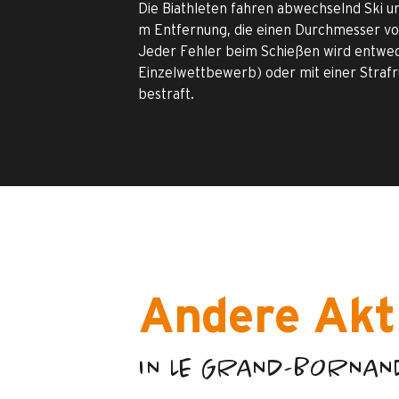
Die Biathleten fahren abwechselnd Ski un
m Entfernung, die einen Durchmesser von
Jeder Fehler beim Schießen wird entweder
Einzelwettbewerb) oder mit einer Straf
bestraft.
Andere Akt
IN LE GRAND-BORNAN