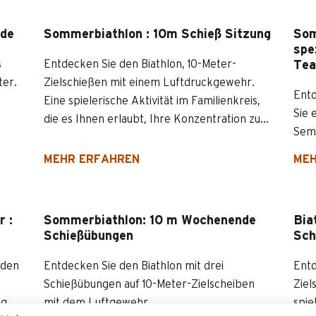
nde
Sommerbiathlon : 10m Schieß Sitzung
Som
spe
s
Entdecken Sie den Biathlon, 10-Meter-
Tea
ter.
Zielschießen mit einem Luftdruckgewehr.
Entd
Eine spielerische Aktivität im Familienkreis,
Sie 
die es Ihnen erlaubt, Ihre Konzentration zu...
Semi
MEHR ERFAHREN
MEH
r :
Sommerbiathlon: 10 m Wochenende
Bia
Schießübungen
Sch
 den
Entdecken Sie den Biathlon mit drei
Entd
Schießübungen auf 10-Meter-Zielscheiben
Ziel
ng
mit dem Luftgewehr.
spie