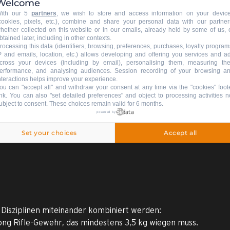
Welcome
 dem
Ihne
ith our 5
partners
, we wish to store and access information on your devic
verb
cookies, pixels, etc.), combine and share your personal data with our partner
hether collected on this website or in our emails, already held by some of us, 
MEHR ERFAHREN
MEH
btained later, including in other contexts.
rocessing this data (identifiers, browsing, preferences, purchases, loyalty program
P and emails, location, etc.) allows developing and offering you services and a
cross your devices (including by email), personalising them, measuring the
erformance, and analysing audiences. Session recording of your browsing a
nteractions helps improve your experience.
ou can "accept all" and withdraw your consent at any time via the "cookies" foot
ink
. You can also "set detailed preferences" and object to processing activities n
ubject to consent. These choices remain valid for 6 months.
powered by
Set your choices
Accept all
 Disziplinen miteinander kombiniert werden:
ong Rifle-Gewehr, das mindestens 3,5 kg wiegen muss.