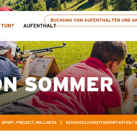
izeitpass: Bis zu 30 % Rabatt auf ausgewählte 
BUCHUNG VON AUFENTHALTEN UND AK
 TUN?
AUFENTHALT
ON SOMMER
SPORT, FREIZEIT, WELLNESS
GESCHICKLICHKEITSSPORTARTEN / S