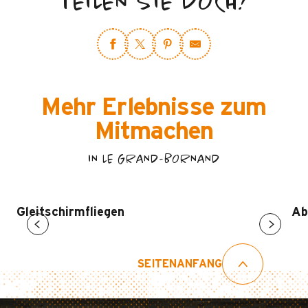
TEILEN SIE DOCH!
Mehr Erlebnisse zum
Mitmachen
IN LE GRAND-BORNAND
Gleitschirmfliegen
Ab
SEITENANFANG