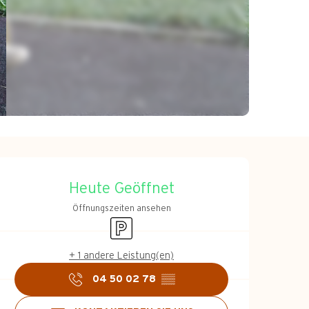
Öffnungszeiten &
Heute Geöffnet
Öffnungszeiten ansehen
Parkplatz
+ 1 andere Leistung(en)
04 50 02 78
▒▒