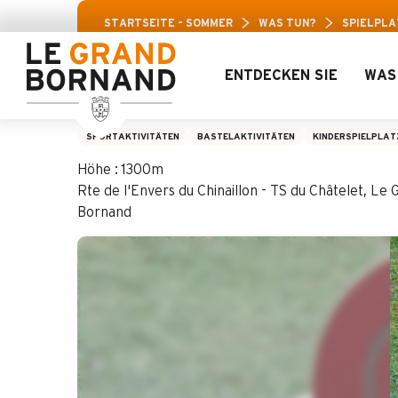
Aller
Aravis-Freize
STARTSEITE – SOMMER
WAS TUN?
SPIELPLA
au
contenu
principal
ENTDECKEN SIE
WAS
Spielplatz - Chinail
SPORTAKTIVITÄTEN
BASTELAKTIVITÄTEN
KINDERSPIELPLAT
Höhe : 1300m
Rte de l'Envers du Chinaillon - TS du Châtelet, L
Bornand