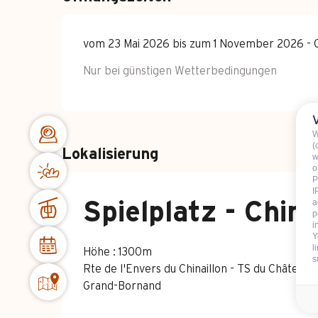
vom 23 Mai 2026 bis zum 1 November 2026 - G
Nur bei günstigen Wetterbedingungen
W
(
Lokalisierung
w
o
P
I
a
Spielplatz - China
p
i
Y
l
Höhe : 1300m
s
Rte de l'Envers du Chinaillon - TS du Châtele
Grand-Bornand