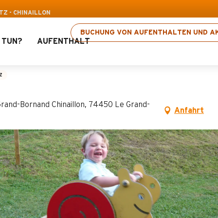
itpass: Bis zu 30 % Rabatt auf ausgewählte Akti
TZ - CHINAILLON
BUCHUNG VON AUFENTHALTEN UND AK
 TUN?
AUFENTHALT
lon
Z
e Grand-Bornand Chinaillon, 74450 Le Grand-
Anfahrt