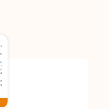
es
s,
or
s,
ds
ir
nd
er
ot