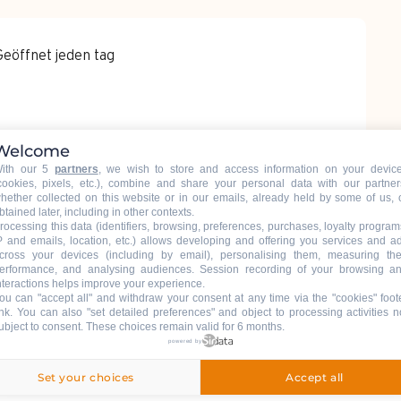
eöffnet jeden tag
Welcome
ith our 5
partners
, we wish to store and access information on your devic
cookies, pixels, etc.), combine and share your personal data with our partner
hether collected on this website or in our emails, already held by some of us, 
btained later, including in other contexts.
rocessing this data (identifiers, browsing, preferences, purchases, loyalty program
P and emails, location, etc.) allows developing and offering you services and a
cross your devices (including by email), personalising them, measuring the
illon
erformance, and analysing audiences. Session recording of your browsing a
nteractions helps improve your experience.
ou can "accept all" and withdraw your consent at any time via the "cookies" foot
ink
. You can also "set detailed preferences" and object to processing activities n
ubject to consent. These choices remain valid for 6 months.
t, Le Grand-Bornand Chinaillon, 74450 Le
powered by
Anfahrt
Set your choices
Accept all