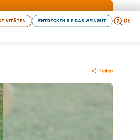
vitäten! > Hier klicken
TIVITÄTEN
ENTDECKEN SIE DAS WEINGUT
DE
Such
Teilen