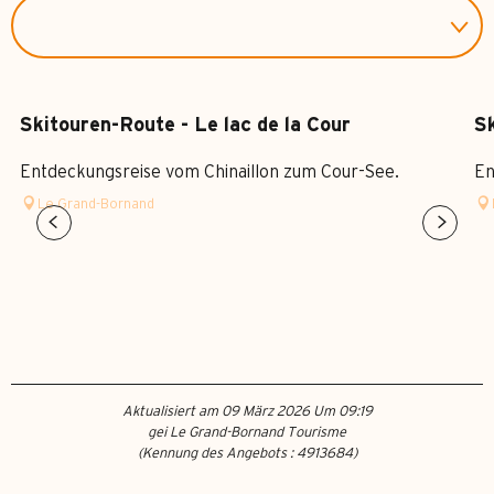
Skitouren-Route - Le lac de la Cour
Sk
Entdeckungsreise vom Chinaillon zum Cour-See.
En
Le Grand-Bornand
Aktualisiert am 09 März 2026 Um 09:19
gei Le Grand-Bornand Tourisme
(Kennung des Angebots :
4913684
)