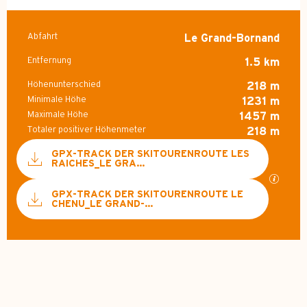
Abfahrt
Le Grand-Bornand
Praktische Informatione
Entfernung
1.5 km
Höhenunterschied
218 m
Minimale Höhe
1231 m
Maximale Höhe
1457 m
Totaler positiver Höhenmeter
218 m
Dokumentation
GPX-TRACK DER SKITOURENROUTE LES
RAICHES_LE GRA...
Mit GP
GPX-TRACK DER SKITOURENROUTE LE
CHENU_LE GRAND-...
218 m de Höhenunterschied
Höhenunterschied