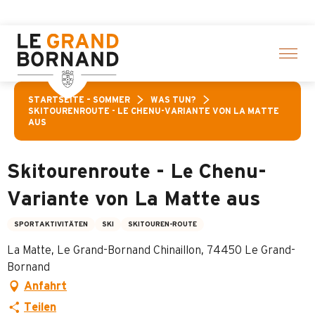
Aller
en! > Hier klicken
au
contenu
principal
STARTSEITE – SOMMER
WAS TUN?
SKITOURENROUTE - LE CHENU-VARIANTE VON LA MATTE
AUS
Skitourenroute - Le Chenu-
Variante von La Matte aus
SPORTAKTIVITÄTEN
SKI
SKITOUREN-ROUTE
La Matte, Le Grand-Bornand Chinaillon, 74450 Le Grand-
Bornand
Anfahrt
Teilen