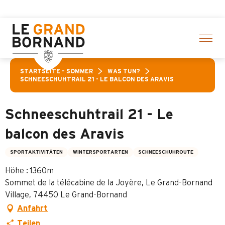
Aller
te Aktivitäten! > Hier klicken
au
contenu
principal
STARTSEITE – SOMMER
WAS TUN?
SCHNEESCHUHTRAIL 21 - LE BALCON DES ARAVIS
Schneeschuhtrail 21 - Le
balcon des Aravis
SPORTAKTIVITÄTEN
WINTERSPORTARTEN
SCHNEESCHUHROUTE
Höhe : 1360m
Sommet de la télécabine de la Joyère, Le Grand-Bornand
Village, 74450 Le Grand-Bornand
Anfahrt
Teilen