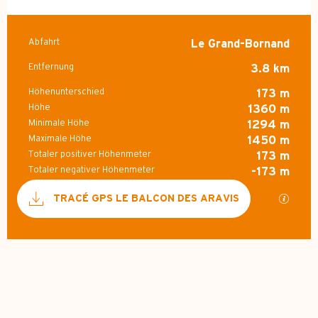
Abfahrt
Le Grand-Bornand
Praktische Informatione
Entfernung
3.8 km
Höhenunterschied
173 m
Höhe
1360 m
Minimale Höhe
1294 m
Maximale Höhe
1450 m
Totaler positiver Höhenmeter
173 m
Totaler negativer Höhenmeter
-173 m
Dokumentation
Mit GP
TRACÉ GPS LE BALCON DES ARAVIS
173 m de Höhenunterschied
Höhenunterschied