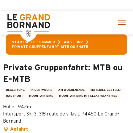
Aller
täten! > Hier klicken
au
contenu
principal
STARTSEITE – SOMMER
WAS TUN?
PRIVATE GRUPPENFAHRT: MTB OU E-MTB
Private Gruppenfahrt: MTB ou
E-MTB
BEGLEITUNG
IN DER WOCHE
AM WOCHENENDE
MATERIEL GESTELLT
RADSPORT
MOUNTAIN BIKE
MOUNTAIN BIKE MIT ELEKTROANTRIEB
Höhe : 942m
Intersport Ski 3, 318 route de villavit, 74450 Le Grand-
Bornand
Anfahrt