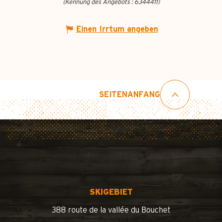
(Kennung des Angebots :
6344411
)
Einen Irrtum angeben
SEITENANFANG
SKIGEBIET
388 route de la vallée du Bouchet