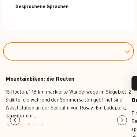
Gesprochene Sprachen
Gesprochene Sprachen
Mountainbiken: die Routen
16 Routen, 178 km markierte Wanderwege im Skigebiet, 2
Skilifte, die während der Sommersaison geöffnet sind.
Be
Waschstation an der Seilbahn von Rosay. Ein Ludopark,
Ei
darunter ein...
Be
Le Grand-Bornand
sp