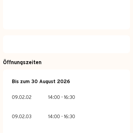
Öffnungszeiten
vom
Bis zum
6 Juli 2026
30 August 2026
bis zum
30 August 2026
09.02.02
14:00 - 16:30
09.02.03
14:00 - 16:30