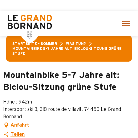
Aller
 Aktivitäten! > Hier klicken
au
contenu
principal
STARTSEITE – SOMMER
WAS TUN?
MOUNTAINBIKE 5-7 JAHRE ALT: BICLOU-SITZUNG GRÜNE
STUFE
Mountainbike 5-7 Jahre alt:
Biclou-Sitzung grüne Stufe
Höhe : 942m
Intersport ski 3, 318 route de villavit, 74450 Le Grand-
Bornand
Anfahrt
Teilen