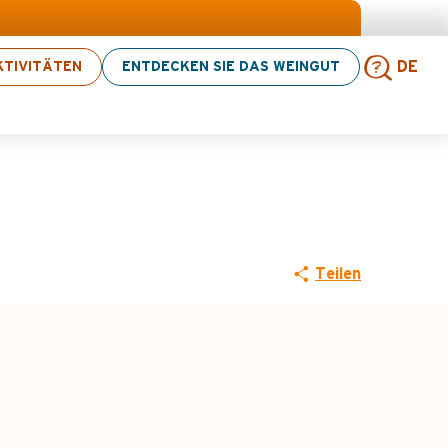
ählte Aktivitäten! > Hier klicken
TIVITÄTEN
ENTDECKEN SIE DAS WEINGUT
DE
tainbike-Route Nr.
Such
Teilen