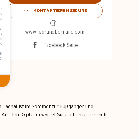
es
KONTAKTIEREN SIE UNS
s,
or
s,
www.legrandbornand.com
ds
ir
nd
Facebook Seite
er
ot
on Lachat ist im Sommer für Fußgänger und
. Auf dem Gipfel erwartet Sie ein Freizeitbereich