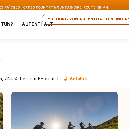
is-Freizeitpass: Bis zu 30 % Rabatt auf ausgew
DES RAÎCHES - CROSS COUNTRY MOUNTAINBIKE-ROUTE NR. 44
BUCHUNG VON AUFENTHALTEN UND AK
 TUN?
AUFENTHALT
es - Cross Country Moun
lon, 74450 Le Grand-Bornand
Anfahrt