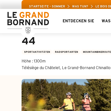
Aller
Arav
STARTSEITE – SOMMER
WAS TUN?
LE BOIS 
au
contenu
principal
ENTDECKEN SIE
WAS
Le Bois des Raîch
44
SPORTAKTIVITÄTEN
RADSPORTARTEN
MOUNTAINBIKEROUTE
Höhe : 1300m
Télésiège du Châtelet, Le Grand-Bornand Chinail