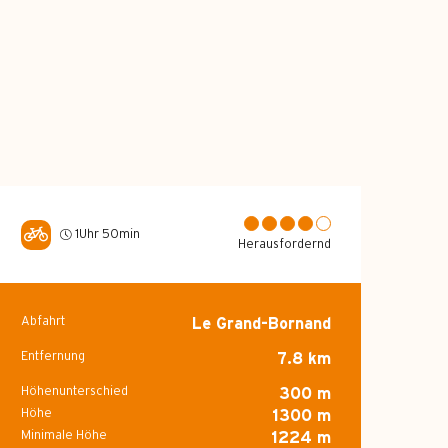
1Uhr 50min
Herausfordernd
Abfahrt
Le Grand-Bornand
Praktische Info
Entfernung
7.8 km
Höhenunterschied
300 m
Höhe
1300 m
Minimale Höhe
1224 m