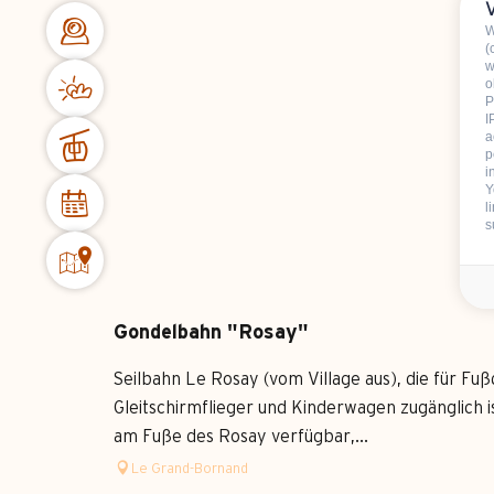
W
(
w
o
P
I
a
p
i
Y
l
s
Gondelbahn "Rosay"
Seilbahn Le Rosay (vom Village aus), die für Fu
Gleitschirmflieger und Kinderwagen zugänglich 
am Fuße des Rosay verfügbar,...
Le Grand-Bornand