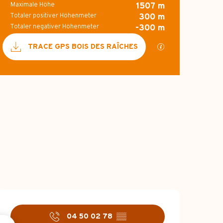
Maximale Höhe
1507 m
Totaler positiver Höhenmeter
300 m
Totaler negativer Höhenmeter
-300 m
Dokumentation
Mit GPX / KML-Da
TRACE GPS BOIS DES RAÎCHES
300 m de Höhenunte
Höhenunterschie
Öffnungszeiten &
04 50 02 78
▒▒