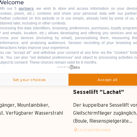
Welcome
ith our 5
partners
, we wish to store and access information on your devic
cookies, pixels, etc.), combine and share your personal data with our partner
hether collected on this website or in our emails, already held by some of us, 
btained later, including in other contexts.
rocessing this data (identifiers, browsing, preferences, purchases, loyalty program
P and emails, location, etc.) allows developing and offering you services and a
cross your devices (including by email), personalising them, measuring the
erformance, and analysing audiences. Session recording of your browsing a
nteractions helps improve your experience.
ou can "accept all" and withdraw your consent at any time via the "cookies" foot
ink
. You can also "set detailed preferences" and object to processing activities n
ubject to consent. These choices remain valid for 6 months.
powered by
Set your choices
Accept all
Sessellift "Lachat"
ßgänger, Mountainbiker,
Der kuppelbare Sessellift v
ist. Verfügbarer Wasserstrahl
Gleitschirmflieger zugänglich
(Boule, Riesenspielgeräte...
Le Grand-Bornand