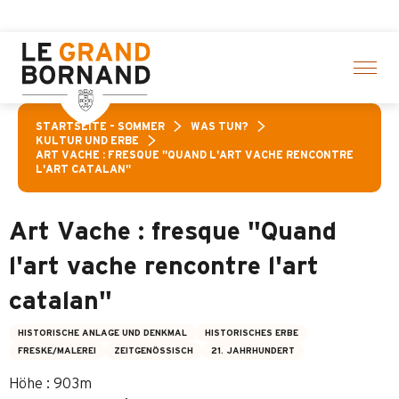
Aller
te Aktivitäten! > Hier klicken
au
contenu
principal
STARTSEITE – SOMMER
WAS TUN?
KULTUR UND ERBE
ART VACHE : FRESQUE "QUAND L'ART VACHE RENCONTRE
L'ART CATALAN"
Art Vache : fresque "Quand
l'art vache rencontre l'art
catalan"
HISTORISCHE ANLAGE UND DENKMAL
HISTORISCHES ERBE
FRESKE/MALEREI
ZEITGENÖSSISCH
21. JAHRHUNDERT
Höhe : 903m