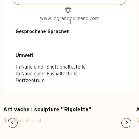
www.legrandbornand.com
Gesprochene Sprachen
Gesprochene Sprachen
Umwelt
Umwelt
In Nähe einer Shuttlehaltestelle
In Nähe einer Bushaltestelle
Dorfzentrum
Art vache : sculpture "Rigoletta"
A
Le Grand-Bornand