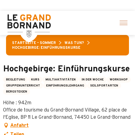
Aller
Aktivitäten! > Hier klicken
au
contenu
principal
STARTSEITE – SOMMER
WAS TUN?
HOCHGEBIRGE: EINFÜHRUNGSKURSE
Hochgebirge: Einführungskurse
BEGLEITUNG
KURS
MULTIAKTIVITÄTEN
IN DER WOCHE
WORKSHOP
GRUPPENUNTERRICHT
EINFÜHRUNGSLEHRGANG
SEILSPORTARTEN
BERGSTEIGEN
Höhe : 942m
Office de tourisme du Grand-Bornand Village, 62 place de
l'Eglise, BP 11 Le Grand-Bornand, 74450 Le Grand-Bornand
Anfahrt
Teilen