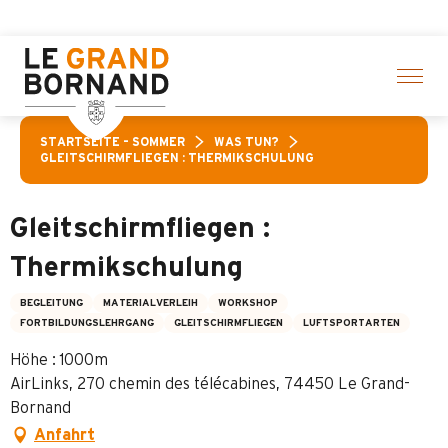
Aller
hlte Aktivitäten! > Hier klicken
au
contenu
principal
STARTSEITE – SOMMER
WAS TUN?
GLEITSCHIRMFLIEGEN : THERMIKSCHULUNG
Gleitschirmfliegen :
Thermikschulung
BEGLEITUNG
MATERIALVERLEIH
WORKSHOP
FORTBILDUNGSLEHRGANG
GLEITSCHIRMFLIEGEN
LUFTSPORTARTEN
Höhe : 1000m
AirLinks, 270 chemin des télécabines, 74450 Le Grand-
Bornand
Anfahrt