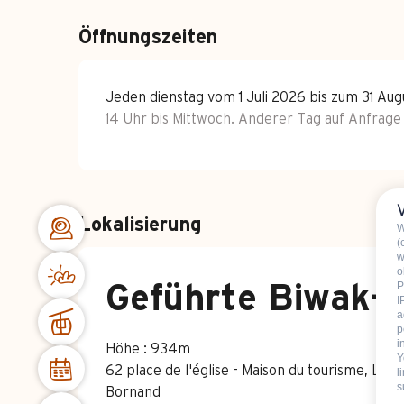
Öffnungszeiten
Jeden dienstag vom 1 Juli 2026 bis zum 31 Au
14 Uhr bis Mittwoch. Anderer Tag auf Anfrage
Lokalisierung
W
(
w
o
P
Geführte Biwak-
I
a
p
i
Höhe : 934m
Y
62 place de l'église - Maison du tourisme, Le
l
s
Bornand