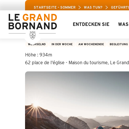
Aller
Aravis-Freizeitpass: Bis zu 30 %
STARTSEITE – SOMMER
WAS TUN?
GEFÜHRT
au
contenu
principal
ENTDECKEN SIE
WAS
Geführte Biwak-W
WECHSELND
IN DER WOCHE
AM WOCHENENDE
BEGLEITUNG
Höhe : 934m
62 place de l'église - Maison du tourisme, Le Gr