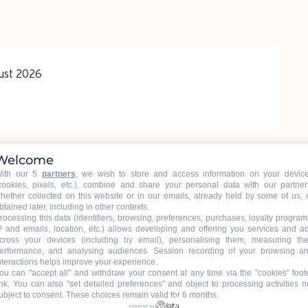
gust 2026
Welcome
ith our 5
partners
, we wish to store and access information on your devic
cookies, pixels, etc.), combine and share your personal data with our partner
hether collected on this website or in our emails, already held by some of us, 
btained later, including in other contexts.
rocessing this data (identifiers, browsing, preferences, purchases, loyalty program
Wanderungen
P and emails, location, etc.) allows developing and offering you services and a
cross your devices (including by email), personalising them, measuring the
erformance, and analysing audiences. Session recording of your browsing a
nteractions helps improve your experience.
ou can "accept all" and withdraw your consent at any time via the "cookies" foot
 Grand-Bornand Village, 74450 Le Grand-
ink
. You can also "set detailed preferences" and object to processing activities n
Anfahrt
ubject to consent. These choices remain valid for 6 months.
powered by