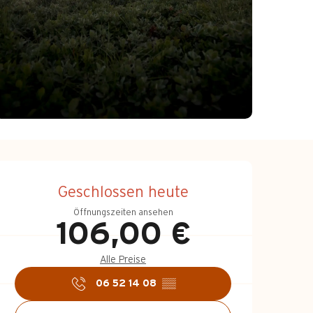
Öffnungszeiten &
Geschlossen heute
Öffnungszeiten ansehen
106,00 €
Alle Preise
06 52 14 08
▒▒