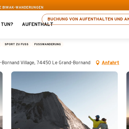
 Rabatt auf ausgewählte Aktivitäten! > Hier kli
E BIWAK-WANDERUNGEN
BUCHUNG VON AUFENTHALTEN UND AK
 TUN?
AUFENTHALT
anderungen
SPORT ZU FUSS
FUSSWANDERUNG
and-Bornand Village, 74450 Le Grand-Bornand
Anfahrt