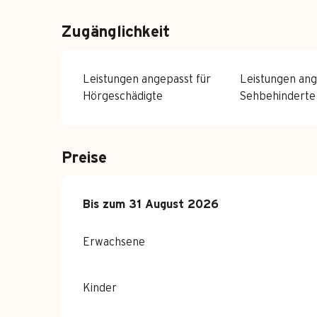
Zugänglichkeit
Leistungen angepasst für
Leistungen ang
Hörgeschädigte
Sehbehinderte
Preise
ab
Bis zum
1 Juli 2026
31 August 2026
bis zum
31 August 2026
Erwachsene
Kinder