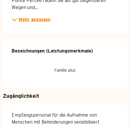
Pointe Percée radeln Sie auf gut begehbaren 
Wegen und...
Mehr anzeigen
Leistungensmöglichkeiten
Bezeichnungen (Leistungsmerkmale)
Bezeichnungen (Leistungsmerkmale)
Famille plus
Zugänglichkeit
Empfangspersonal für die Aufnahme von
Menschen mit Behinderungen sensibilisiert