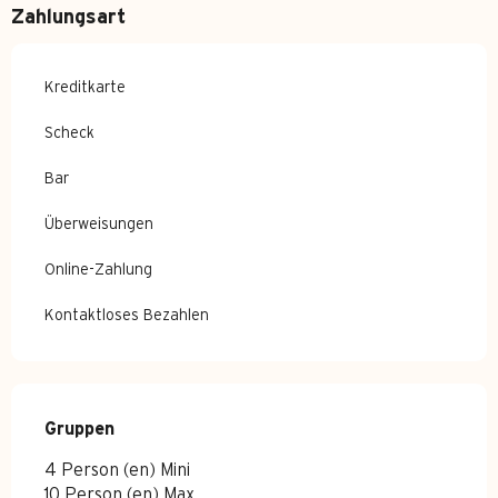
Zahlungsart
Kreditkarte
Scheck
Bar
Überweisungen
Online-Zahlung
Kontaktloses Bezahlen
Gruppen
Gruppen
4 Person (en) Mini
10 Person (en) Max