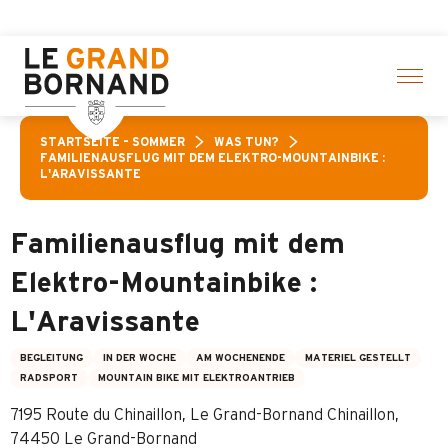
Aller
Aktivitäten! > Hier klicken
au
contenu
principal
STARTSEITE – SOMMER
WAS TUN?
FAMILIENAUSFLUG MIT DEM ELEKTRO-MOUNTAINBIKE :
L'ARAVISSANTE
Familienausflug mit dem
Elektro-Mountainbike :
L'Aravissante
BEGLEITUNG
IN DER WOCHE
AM WOCHENENDE
MATERIEL GESTELLT
RADSPORT
MOUNTAIN BIKE MIT ELEKTROANTRIEB
7195 Route du Chinaillon, Le Grand-Bornand Chinaillon,
74450 Le Grand-Bornand