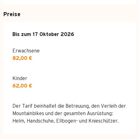
Preise
ab
Bis zum
1 Mai 2026
17 Oktober 2026
bis zum
17 Oktober 2026
Erwachsene
82,00 €
Kinder
62,00 €
Der Tarif beinhaltet die Betreuung, den Verleih der
Mountainbikes und der gesamten Ausrüstung:
Helm, Handschuhe, Ellbogen- und Knieschützer.