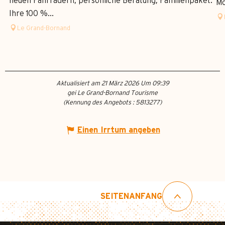
neuen Fahrrädern, persönliche Beratung, Familienpaket.
Mo
Ihre 100 %...
Le Grand-Bornand
Aktualisiert am 21 März 2026 Um 09:39
gei Le Grand-Bornand Tourisme
(Kennung des Angebots :
5813277
)
Einen Irrtum angeben
SEITENANFANG