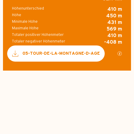
Höhenunterschied
410 m
Höhe
450 m
Minimale Höhe
431 m
Maximale Höhe
569 m
Totaler positiver Höhenmeter
410 m
Totaler negativer Höhenmeter
-408 m
Dokumentation
Mit GP
05-TOUR-DE-LA-MONTAGNE-D-AGE
410 m de Höhenunterschied
Höhenunterschied