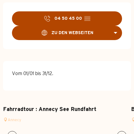
Öffnungszeiten & Kontakt
04 50 45 00
▒▒
ZU DEN WEBSEITEN
Vom 01/01 bis 31/12.
Fahrradtour : Annecy See Rundfahrt
B
Annecy