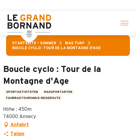
Aller
lte Aktivitäten! > Hier klicken
au
contenu
principal
STARTSEITE – SOMMER
WAS TUN?
BOUCLE CYCLO : TOUR DE LA MONTAGNE D'AGE
Boucle cyclo : Tour de la
Montagne d'Age
SPORTAKTIVITÄTEN
RADSPORTARTEN
FAHRRADTOURISMUS-REISEROUTE
Höhe : 450m
74000 Annecy
Anfahrt
Teilen