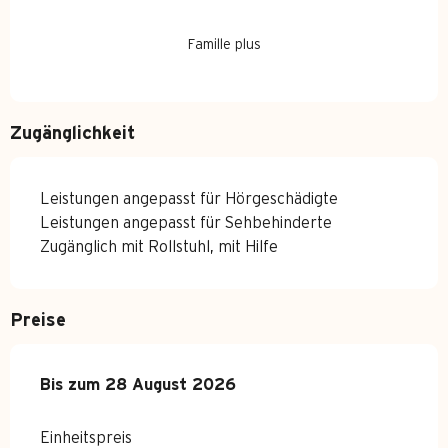
Famille plus
Zugänglichkeit
Leistungen angepasst für Hörgeschädigte
Leistungen angepasst für Sehbehinderte
Zugänglich mit Rollstuhl, mit Hilfe
Preise
ab
Bis zum
29 Juni 2026
28 August 2026
bis zum
28 August 2026
Einheitspreis