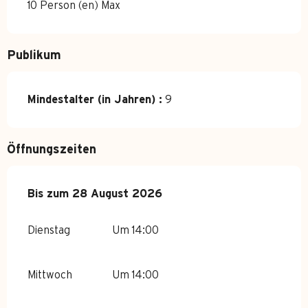
10 Person (en) Max
Publikum
Mindestalter (in Jahren) :
9
Öffnungszeiten
vom
Bis zum
29 Juni 2026
28 August 2026
bis zum
28 August 2026
Dienstag
Um 14:00
Mittwoch
Um 14:00