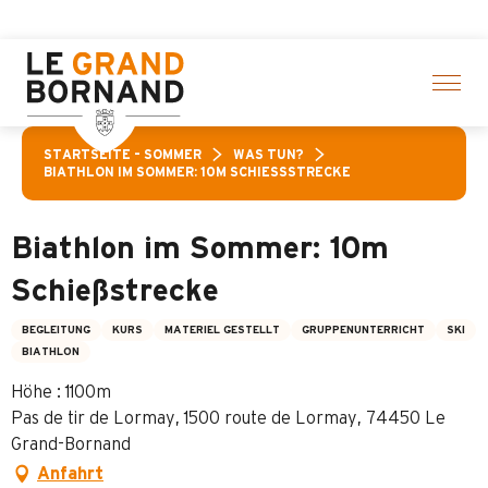
Aller
ivitäten! > Hier klicken
au
contenu
principal
STARTSEITE – SOMMER
WAS TUN?
BIATHLON IM SOMMER: 10M SCHIESSSTRECKE
Biathlon im Sommer: 10m
Schießstrecke
BEGLEITUNG
KURS
MATERIEL GESTELLT
GRUPPENUNTERRICHT
SKI
BIATHLON
Höhe : 1100m
Pas de tir de Lormay, 1500 route de Lormay, 74450 Le
Grand-Bornand
Anfahrt