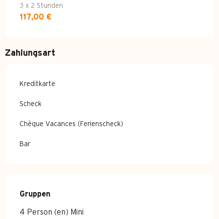
3 x 2 Stunden
117,00 €
Zahlungsart
Kreditkarte
Scheck
Chèque Vacances (Ferienscheck)
Bar
Gruppen
Gruppen
4 Person (en) Mini