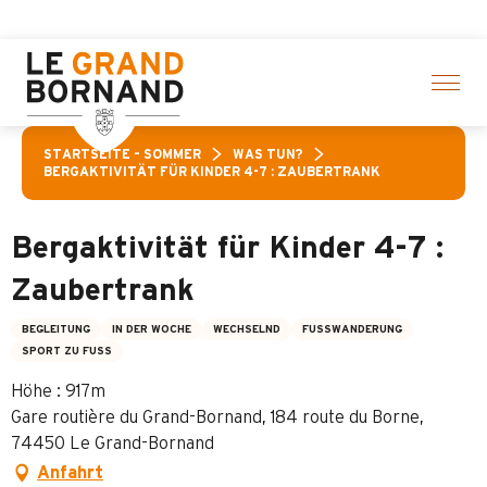
Aller
licken
au
contenu
principal
STARTSEITE – SOMMER
WAS TUN?
BERGAKTIVITÄT FÜR KINDER 4-7 : ZAUBERTRANK
Bergaktivität für Kinder 4-7 :
Zaubertrank
BEGLEITUNG
IN DER WOCHE
WECHSELND
FUSSWANDERUNG
SPORT ZU FUSS
Höhe : 917m
Gare routière du Grand-Bornand, 184 route du Borne,
74450 Le Grand-Bornand
Anfahrt