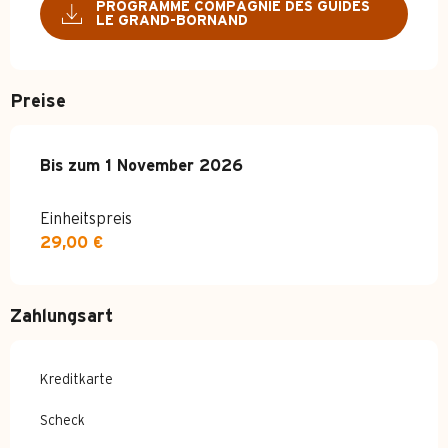
PROGRAMME COMPAGNIE DES GUIDES
LE GRAND-BORNAND
Preise
ab
Bis zum
4 April 2026
1 November 2026
bis zum
1 November 2026
Einheitspreis
29,00 €
Zahlungsart
Kreditkarte
Scheck