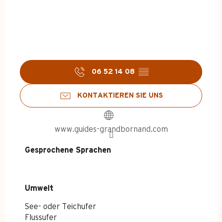
06 52 14 08
▒▒
KONTAKTIEREN SIE UNS
www.guides-grandbornand.com
Gesprochene Sprachen
Gesprochene Sprachen
Umwelt
Umwelt
See- oder Teichufer
Flussufer