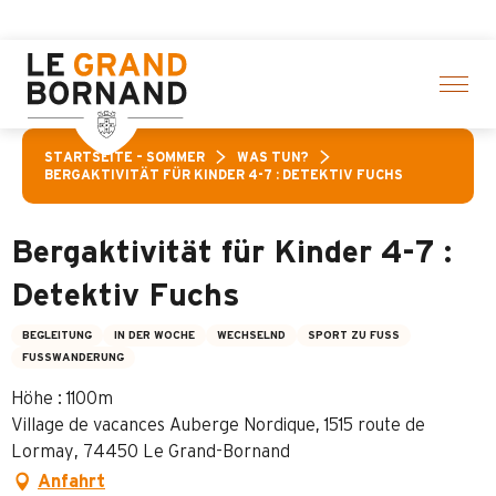
Aller
 Aktivitäten! > Hier klicken
au
contenu
principal
STARTSEITE – SOMMER
WAS TUN?
BERGAKTIVITÄT FÜR KINDER 4-7 : DETEKTIV FUCHS
Bergaktivität für Kinder 4-7 :
Detektiv Fuchs
BEGLEITUNG
IN DER WOCHE
WECHSELND
SPORT ZU FUSS
FUSSWANDERUNG
Höhe : 1100m
Village de vacances Auberge Nordique, 1515 route de
Lormay, 74450 Le Grand-Bornand
Anfahrt