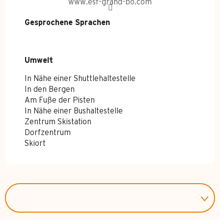
www.esf-grand-bo.com
Gesprochene Sprachen
Gesprochene Sprachen
Umwelt
Umwelt
In Nähe einer Shuttlehaltestelle
In den Bergen
Am Fuße der Pisten
In Nähe einer Bushaltestelle
Zentrum Skistation
Dorfzentrum
Skiort