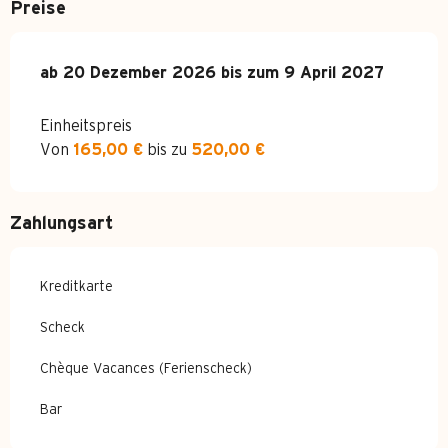
Preise
ab
ab
20 Dezember 2026
20 Dezember 2026
bis zum
bis zum
9 April 2027
9 April 2027
Einheitspreis
Von
165,00 €
bis zu
520,00 €
Zahlungsart
Kreditkarte
Scheck
Chèque Vacances (Ferienscheck)
Bar