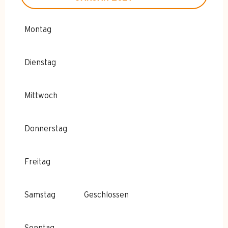
VOM
4 JANUAR 2027
BIS ZUM
5
FEBRUAR 2027
Montag
VOM
7 FEBRUAR 2027
BIS ZUM
5
MÄRZ 2027
Dienstag
VOM
8 MÄRZ 2027
BIS ZUM
2 APRIL
2027
Mittwoch
VOM
4 APRIL 2027
BIS ZUM
9 APRIL
2027
Donnerstag
Freitag
Samstag
Geschlossen