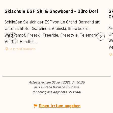
Skischule ESF Ski & Snowboard - Büro Dorf
S
Ch
Schließen Sie sich der ESF von Le Grand-Bornand an!
Sc
Unterrichtete Disziplinen: Alpinski, Snowboard,
Un
Wettkampf, Freeski, Freeride, Freestyle, Telemark,
We
Veloski, Handiski,...
Ve
Le Grand-Bornand
Aktualisiert am 03 Juni 2026 Um 10:36
gei Le Grand-Bornand Tourisme
(Kennung des Angebots :
193944
)
Einen Irrtum angeben