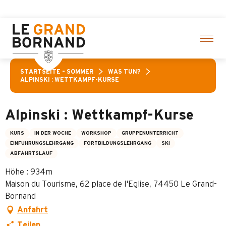
Aller
en! > Hier klicken
au
contenu
principal
STARTSEITE – SOMMER
WAS TUN?
ALPINSKI : WETTKAMPF-KURSE
Alpinski : Wettkampf-Kurse
KURS
IN DER WOCHE
WORKSHOP
GRUPPENUNTERRICHT
EINFÜHRUNGSLEHRGANG
FORTBILDUNGSLEHRGANG
SKI
ABFAHRTSLAUF
Höhe : 934m
Maison du Tourisme, 62 place de l'Eglise, 74450 Le Grand-
Bornand
Anfahrt
Teilen