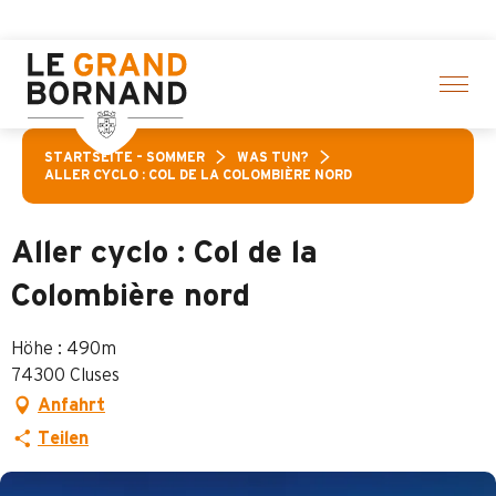
Aller
n! > Hier klicken
au
contenu
principal
STARTSEITE – SOMMER
WAS TUN?
ALLER CYCLO : COL DE LA COLOMBIÈRE NORD
Aller cyclo : Col de la
Colombière nord
Höhe : 490m
74300 Cluses
Anfahrt
Teilen