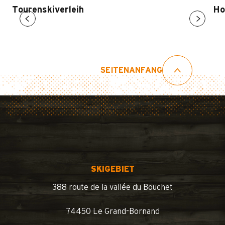
Tourenskiverleih
Ho
SEITENANFANG
SKIGEBIET
388 route de la vallée du Bouchet
74450 Le Grand-Bornand