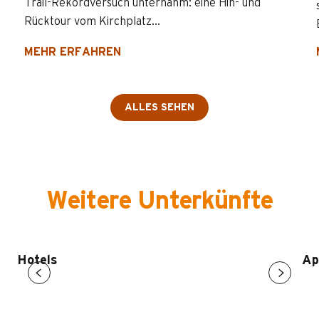
Trail-Rekordversuch unternahm: eine Hin- und
Rücktour vom Kirchplatz...
MEHR ERFAHREN
ALLES SEHEN
Weitere Unterkünfte
Hotels
Ap