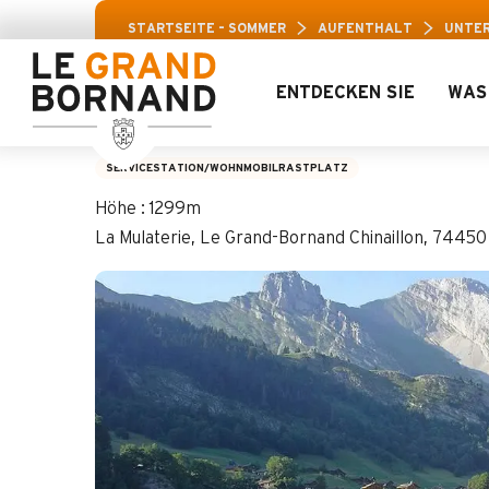
Aller
Aravis-Freizeitpass: Bis zu 30 % Ra
STARTSEITE – SOMMER
AUFENTHALT
UNTE
au
contenu
principal
ENTDECKEN SIE
WAS
Wohnmobilrastplatz
SERVICESTATION/WOHNMOBILRASTPLATZ
Höhe : 1299m
La Mulaterie, Le Grand-Bornand Chinaillon, 7445