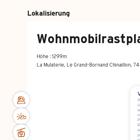
Lokalisierung
Wohnmobilrastpla
Höhe : 1299m
La Mulaterie, Le Grand-Bornand Chinaillon, 
W
(
w
o
P
I
a
p
i