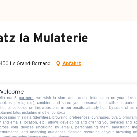
tz la Mulaterie
74450 Le Grand-Bornand
Anfahrt
Welcome
ith our 5
partners
, we wish to store and access information on your devic
cookies, pixels, etc.), combine and share your personal data with our partner
hether collected on this website or in our emails, already held by some of us, 
btained later, including in other contexts.
rocessing this data (identifiers, browsing, preferences, purchases, loyalty program
P and emails, location, etc.) allows developing and offering you services and a
cross your devices (including by email), personalising them, measuring the
erformance, and analysing audiences. Session recording of your browsing a
nteractions helps improve your experience.