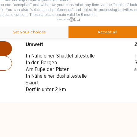
ou can "accept all" and withdraw your consent at any time via the "cookies" foot
ink
. You can also "set detailed preferences" and object to processing activities n
ubject to consent. These choices remain valid for 6 months.
powered by
Set your choices
Accept all
Umwelt
Umwelt
In Nähe einer Shuttlehaltestelle
T
In den Bergen
B
Am Fuße der Pisten
a
In Nähe einer Bushaltestelle
Skiort
Dorf in unter 2 km