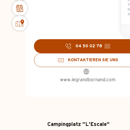
Y
l
s
04 50 02 78
▒▒
KONTAKTIEREN SIE UNS
www.legrandbornand.com
Campingplatz "L'Escale"