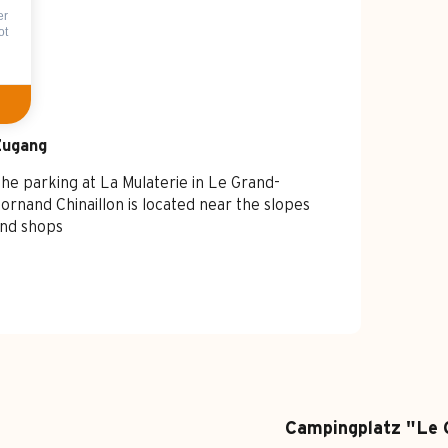
er
ot
Zugang
Zugang
he parking at La Mulaterie in Le Grand-
ornand Chinaillon is located near the slopes
nd shops
Campingplatz "Le 