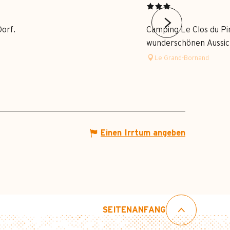
orf.
Camping Le Clos du Pi
wunderschönen Aussicht
Le Grand-Bornand
Einen Irrtum angeben
SEITENANFANG