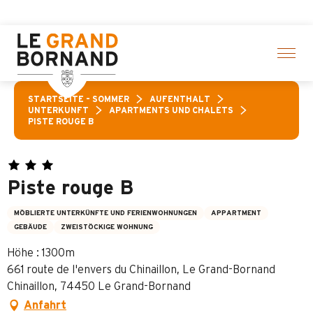
Aller
Aktivitäten! > Hier klicken
au
contenu
principal
STARTSEITE – SOMMER
AUFENTHALT
UNTERKUNFT
APARTMENTS UND CHALETS
PISTE ROUGE B
Piste rouge B
MÖBLIERTE UNTERKÜNFTE UND FERIENWOHNUNGEN
APPARTMENT
GEBÄUDE
ZWEISTÖCKIGE WOHNUNG
Höhe : 1300m
661 route de l'envers du Chinaillon, Le Grand-Bornand
Chinaillon, 74450 Le Grand-Bornand
Anfahrt