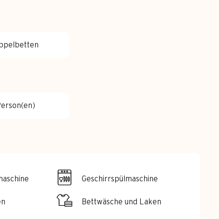
oppelbetten
Person(en)
aschine
Geschirrspülmaschine
en
Bettwäsche und Laken