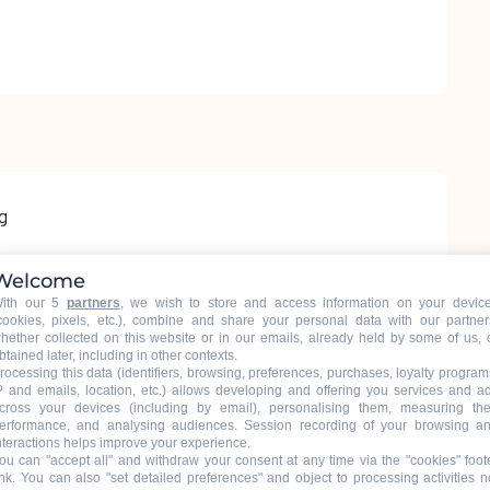
g
Welcome
ith our 5
partners
, we wish to store and access information on your devic
cookies, pixels, etc.), combine and share your personal data with our partner
hether collected on this website or in our emails, already held by some of us, 
btained later, including in other contexts.
rocessing this data (identifiers, browsing, preferences, purchases, loyalty program
P and emails, location, etc.) allows developing and offering you services and a
cross your devices (including by email), personalising them, measuring the
erformance, and analysing audiences. Session recording of your browsing a
nteractions helps improve your experience.
ou can "accept all" and withdraw your consent at any time via the "cookies" foot
ink
. You can also "set detailed preferences" and object to processing activities n