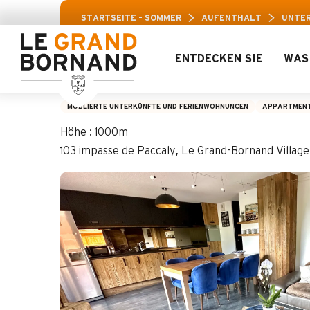
Aller
Aravis-Freizeitpa
STARTSEITE – SOMMER
AUFENTHALT
UNTE
au
contenu
principal
ENTDECKEN SIE
WAS
Jade 2
MÖBLIERTE UNTERKÜNFTE UND FERIENWOHNUNGEN
APPARTMEN
Höhe : 1000m
103 impasse de Paccaly, Le Grand-Bornand Villa