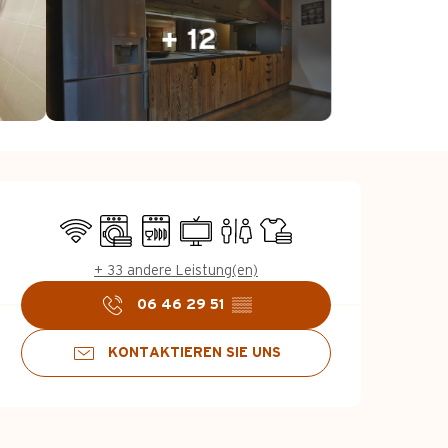
+ 12
Öffnungszeiten &
Wi-Fi
Waschmaschine
Geschirrspülmaschine
Fernsehen
Toiletten
Bettwäsche und Laken
+ 33 andere Leistung(en)
06 46 29 51
▒▒
KONTAKTIEREN SIE UNS