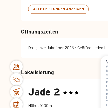
ALLE LEISTUNGEN ANZEIGEN
Öffnungszeiten
Das ganze Jahr über 2026 - Geöffnet jeden ta
W
(
Lokalisierung
w
o
P
I
Jade 2
a
p
i
Y
l
Höhe : 1000m