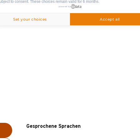
ubject to consent. These choices remain valid for 6 months.
illage, 74450 Le Grand-Bornand
Anfahrt
powered by
Set your choices
Accept all
Gesprochene Sprachen
Gesprochene Sprachen