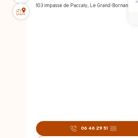
s
103 impasse de Paccaly, Le Grand-Bornand V
06 46 29 51
▒▒