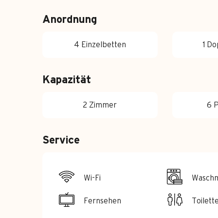
Anordnung
4 Einzelbetten
1 D
Kapazität
2 Zimmer
6 
Service
Wi-Fi
Waschm
Fernsehen
Toilett