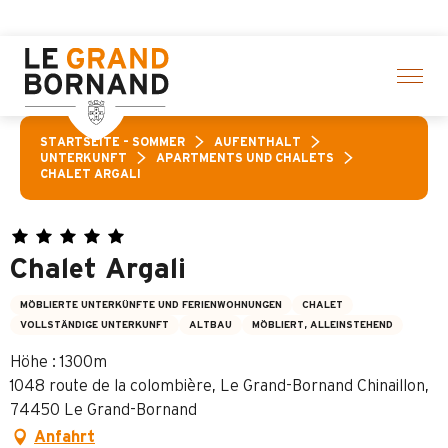
Aller
ten! > Hier klicken
au
contenu
principal
STARTSEITE – SOMMER
AUFENTHALT
UNTERKUNFT
APARTMENTS UND CHALETS
CHALET ARGALI
Chalet Argali
MÖBLIERTE UNTERKÜNFTE UND FERIENWOHNUNGEN
CHALET
VOLLSTÄNDIGE UNTERKUNFT
ALTBAU
MÖBLIERT, ALLEINSTEHEND
Höhe : 1300m
1048 route de la colombière, Le Grand-Bornand Chinaillon,
74450 Le Grand-Bornand
Anfahrt