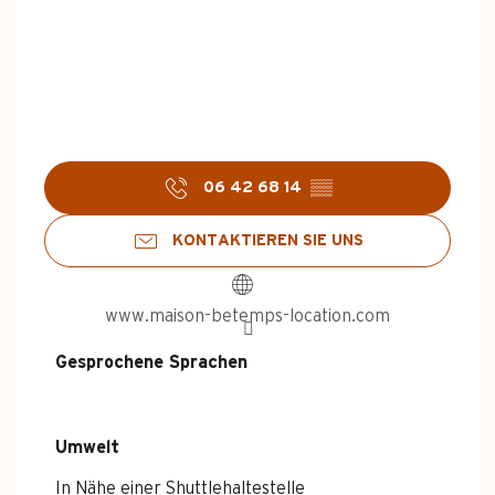
06 42 68 14
▒▒
KONTAKTIEREN SIE UNS
www.maison-betemps-location.com
Gesprochene Sprachen
Gesprochene Sprachen
Umwelt
Umwelt
In Nähe einer Shuttlehaltestelle