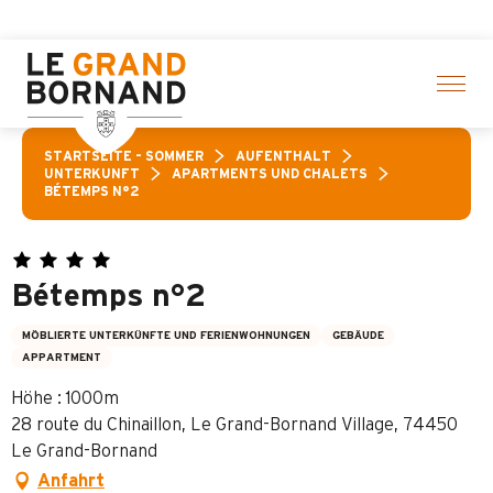
Aller
e Aktivitäten! > Hier klicken
au
contenu
principal
STARTSEITE – SOMMER
AUFENTHALT
UNTERKUNFT
APARTMENTS UND CHALETS
BÉTEMPS N°2
Bétemps n°2
MÖBLIERTE UNTERKÜNFTE UND FERIENWOHNUNGEN
GEBÄUDE
APPARTMENT
Höhe : 1000m
28 route du Chinaillon, Le Grand-Bornand Village, 74450
Le Grand-Bornand
Anfahrt