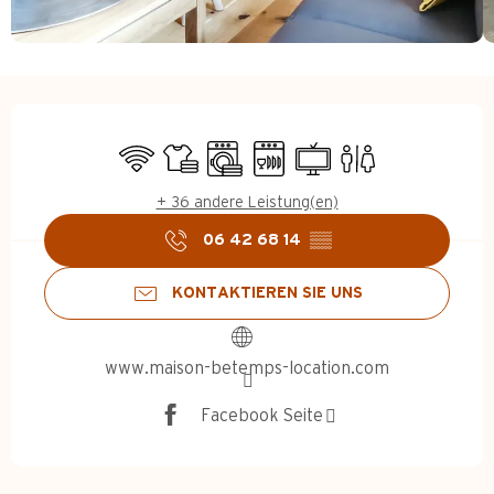
Öffnungszeiten & Kontakt
Wi-Fi
Bettwäsche und Laken
Waschmaschine
Geschirrspülmaschine
Fernsehen
Toiletten
+ 36 andere Leistung(en)
06 42 68 14
▒▒
KONTAKTIEREN SIE UNS
www.maison-betemps-location.com
Facebook Seite