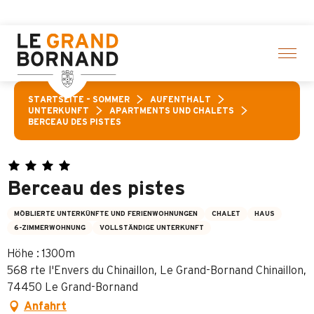
Aller
er klicken
au
contenu
principal
STARTSEITE – SOMMER
AUFENTHALT
UNTERKUNFT
APARTMENTS UND CHALETS
BERCEAU DES PISTES
Berceau des pistes
MÖBLIERTE UNTERKÜNFTE UND FERIENWOHNUNGEN
CHALET
HAUS
6-ZIMMERWOHNUNG
VOLLSTÄNDIGE UNTERKUNFT
Höhe : 1300m
568 rte l'Envers du Chinaillon, Le Grand-Bornand Chinaillon,
74450 Le Grand-Bornand
Anfahrt