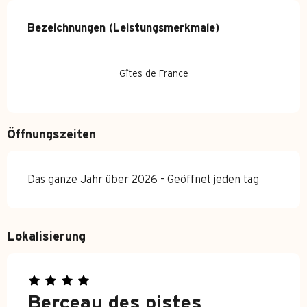
Leistungensmöglichkeiten
Bezeichnungen (Leistungsmerkmale)
Bezeichnungen (Leistungsmerkmale)
Gîtes de France
Öffnungszeiten
Das ganze Jahr über 2026 - Geöffnet jeden tag
Lokalisierung
Berceau des pistes