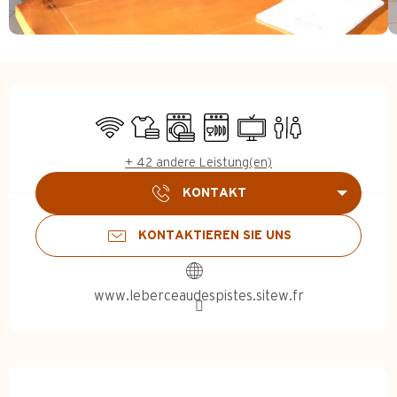
Öffnungszeiten & Kontakt
Wi-Fi
Bettwäsche und Laken
Waschmaschine
Geschirrspülmaschine
Fernsehen
Toiletten
+ 42 andere Leistung(en)
KONTAKT
KONTAKTIEREN SIE UNS
www.leberceaudespistes.sitew.fr
Beschreibung